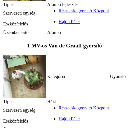
Típus
Atomki fejlesztés
Részecskegyorsító Központ
Szervezeti egység
Hajdu Péter
Eszközfelelős
Üzembentartó
Atomki
1 MV-os Van de Graaff gyorsító
Kategória
Gyorsító
Típus
Házi
Részecskegyorsító Központ
Szervezeti egység
Hajdu Péter
Eszközfelelős