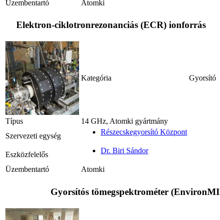
Üzembentartó
Atomki
Elektron-ciklotronrezonanciás (ECR) ionforrás
Kategória
Gyorsító
Típus
14 GHz, Atomki gyártmány
Részecskegyorsító Központ
Szervezeti egység
Dr. Biri Sándor
Eszközfelelős
Üzembentartó
Atomki
Gyorsítós tömegspektrométer (Environ