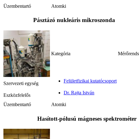
Üzembentartó
Atomki
Pásztázó nukleáris mikroszonda
Kategória
Mérőrends
Felületfizikai kutatócsoport
Szervezeti egység
Dr. Rajta István
Eszközfelelős
Üzembentartó
Atomki
Hasított-pólusú mágneses spektrométer