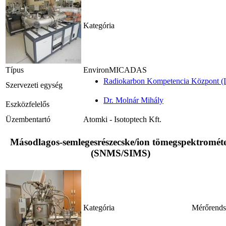
Kategória
Típus
EnvironMICADAS
Radiokarbon Kompetencia Központ
Szervezeti egység
Dr. Molnár Mihály
Eszközfelelős
Üzembentartó
Atomki - Isotoptech Kft.
Másodlagos-semlegesrészecske/ion tömegspektromét
(SNMS/SIMS)
Kategória
Mérőrends