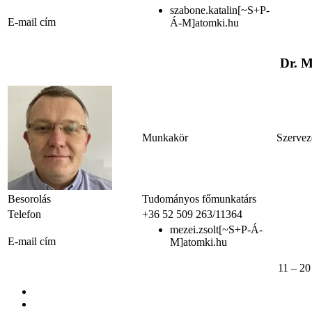
szabone.katalin[~S+P-
E-mail cím
Á-M]atomki.hu
Dr. M
Munkakör
Szervez
Besorolás
Tudományos főmunkatárs
Telefon
+36 52 509 263/11364
mezei.zsolt[~S+P-Á-
E-mail cím
M]atomki.hu
11 – 20