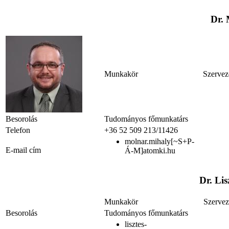
Dr.
Munkakör
Szervez
Besorolás
Tudományos főmunkatárs
Telefon
+36 52 509 213/11426
molnar.mihaly[~S+P-
E-mail cím
Á-M]atomki.hu
Dr. Li
Munkakör
Szervez
Besorolás
Tudományos főmunkatárs
lisztes-