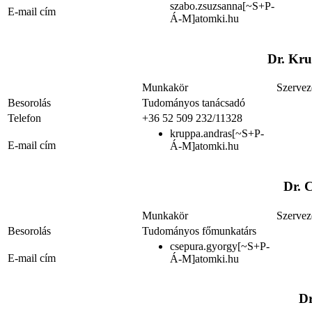
szabo.zsuzsanna[~S+P-
E-mail cím
Á-M]atomki.hu
Dr. Kr
Munkakör
Szervez
Besorolás
Tudományos tanácsadó
Telefon
+36 52 509 232/11328
kruppa.andras[~S+P-
E-mail cím
Á-M]atomki.hu
Dr. 
Munkakör
Szervez
Besorolás
Tudományos főmunkatárs
csepura.gyorgy[~S+P-
E-mail cím
Á-M]atomki.hu
Dr