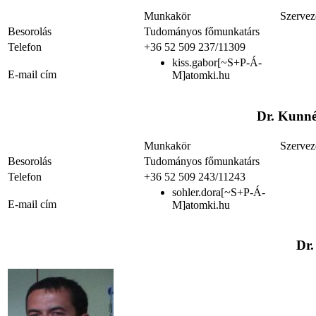
Munkakör
Szervez
Besorolás
Tudományos főmunkatárs
Telefon
+36 52 509 237/11309
kiss.gabor[~S+P-Á-
E-mail cím
M]atomki.hu
Dr. Kunné
Munkakör
Szervez
Besorolás
Tudományos főmunkatárs
Telefon
+36 52 509 243/11243
sohler.dora[~S+P-Á-
E-mail cím
M]atomki.hu
Dr.