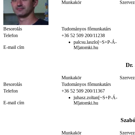
Munkakör
Szervez
Besorolás
Tudományos főmunkatárs
Telefon
+36 52 509 200/11238
palcsu.laszlo[~S+P-Á-
E-mail cím
M]atomki.hu
Dr.
Munkakör
Szervez
Besorolás
Tudományos főmunkatárs
Telefon
+36 52 509 200/11367
juhasz.zoltan[~S+P-Á-
E-mail cím
M]atomki.hu
Szabó
Munkakör
Szervez