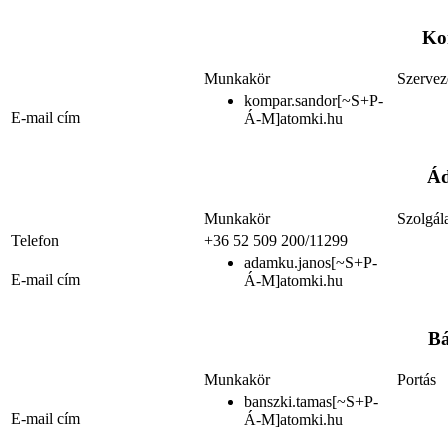
Ko
Munkakör
Szervez
kompar.sandor[~S+P-
E-mail cím
Á-M]atomki.hu
Ád
Munkakör
Szolgál
Telefon
+36 52 509 200/11299
adamku.janos[~S+P-
E-mail cím
Á-M]atomki.hu
Bá
Munkakör
Portás
banszki.tamas[~S+P-
E-mail cím
Á-M]atomki.hu