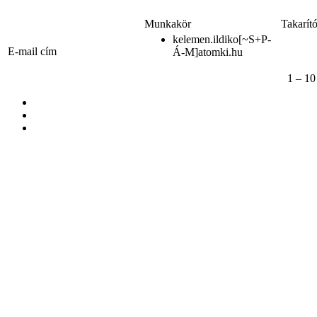
Munkakör
Takarít
kelemen.ildiko[~S+P-
E-mail cím
Á-M]atomki.hu
1 – 10