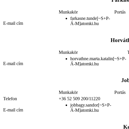
Munkakör
Portás
farkasne.tunde[~S+P-
E-mail cím
Á-M]atomki.hu
Horvát
Munkakör
horvathne.marta.katalin[~S+P-
E-mail cím
Á-M]atomki.hu
Jo
Munkakör
Portás
Telefon
+36 52 509 200/11220
jobbagy.sandor[~S+P-
E-mail cím
Á-M]atomki.hu
Ke