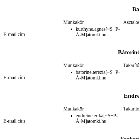
Ba
Munkakör
Asztalo
kurthyne.agnes[~S+P-
E-mail cím
Á-M]atomki.hu
Bátorin
Munkakör
Takarít
batorine.terezia[~S+P-
E-mail cím
Á-M]atomki.hu
Endre
Munkakör
Takarít
endreine.erika[~S+P-
E-mail cím
Á-M]atomki.hu
Farkas