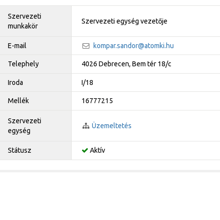
Szervezeti
Szervezeti egység vezetője
munkakör
E-mail
kompar.sandor@atomki.hu
Telephely
4026 Debrecen, Bem tér 18/c
Iroda
I/18
Mellék
16777215
Szervezeti
Üzemeltetés
egység
Státusz
Aktív