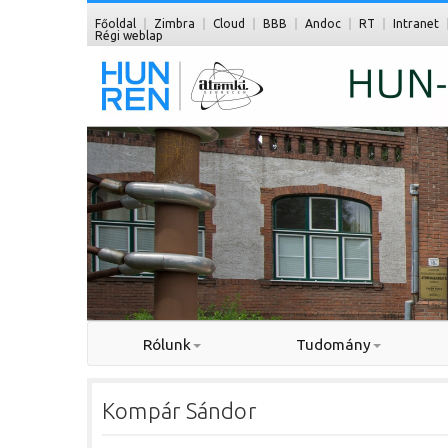
Főoldal
Zimbra
Cloud
BBB
Andoc
RT
Intranet
Régi weblap
Rólunk
Tudomány
Kompár Sándor