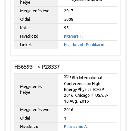
helye
Megjelenés éve
2017
Oldal
5008
Kötet
95
Hivatkozó
Kitahara T.
Linkek
Hivatkozott Publikáció
H56593
-->
P28337
SCI
38th International
Conference on High
Megjelenés
Energy Physics. ICHEP
helye
2016. Chicago, Il. USA, 3-
10 Aug., 2016
Megjelenés éve
2016
Oldal
1
Hivatkozó
Policicchio A.