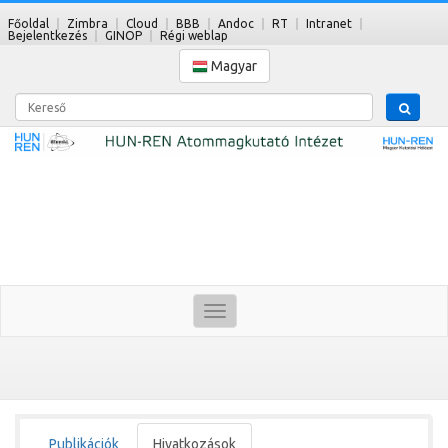
Főoldal
Zimbra
Cloud
BBB
Andoc
RT
Intranet
Bejelentkezés
GINOP
Régi weblap
Magyar
Kereső
Toggle
navigation
Publikációk
Hivatkozások