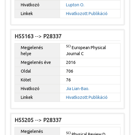
Hivatkozó
Lupton O.
Linkek
Hivatkozott Publikáció
H55163
-->
P28337
SCI
Megjelenés
European Physical
helye
Journal C
Megjelenés éve
2016
Oldal
706
Kötet
76
Hivatkozó
Jia Lian-Bao.
Linkek
Hivatkozott Publikáció
H55205
-->
P28337
Megjelenés
SCI
Physical Review D