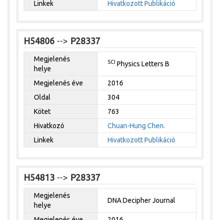
Linkek
Hivatkozott Publikáció
H54806
-->
P28337
Megjelenés
SCI
Physics Letters B
helye
Megjelenés éve
2016
Oldal
304
Kötet
763
Hivatkozó
Chuan-Hung Chen.
Linkek
Hivatkozott Publikáció
H54813
-->
P28337
Megjelenés
DNA Decipher Journal
helye
Megjelenés éve
2016