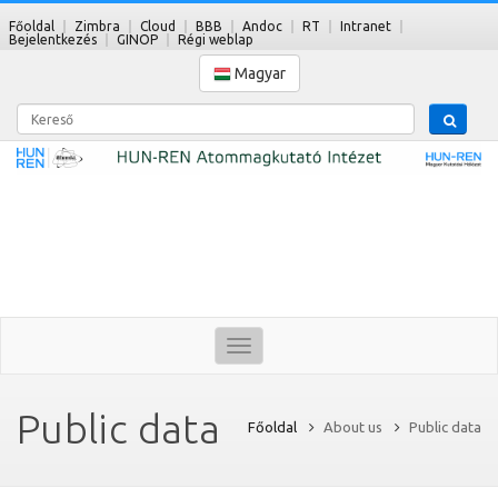
Főoldal
Zimbra
Cloud
BBB
Andoc
RT
Intranet
Bejelentkezés
GINOP
Régi weblap
Magyar
Kereső
Toggle
navigation
Public data
Főoldal
About us
Public data