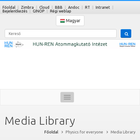
Főoldal
Zimbra
Cloud
BBB
Andoc
RT
Intranet
Bejelentkezés
GINOP
Régi weblap
Magyar
Kereső
Toggle
navigation
Media Library
Főoldal
Physics for everyone
Media Library