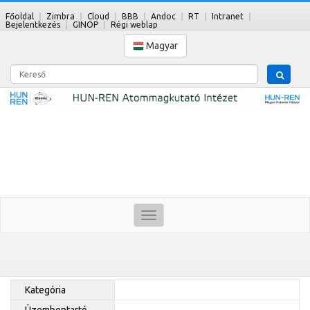
Főoldal
Zimbra
Cloud
BBB
Andoc
RT
Intranet
Bejelentkezés
GINOP
Régi weblap
Magyar
Kereső
Toggle
navigation
Kategória
Üzembentartó