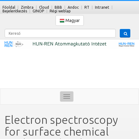
Főoldal
Zimbra
Cloud
BBB
Andoc
RT
Intranet
Bejelentkezés
GINOP
Régi weblap
Magyar
Kereső
Toggle
navigation
Electron spectroscopy
for surface chemical