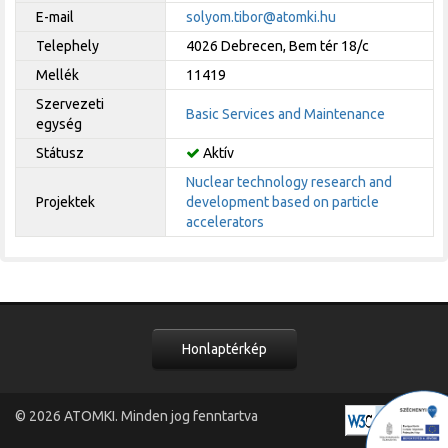
E-mail
solyom.tibor@atomki.hu
Telephely
4026 Debrecen, Bem tér 18/c
Mellék
11419
Szervezeti
Basic Services and Maintenance
egység
Státusz
Aktív
Nuclear technology research and
Projektek
development based on particle
accelerators
Honlaptérkép
© 2026
ATOMKI
. Minden jog fenntartva