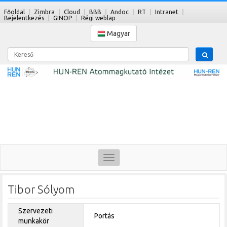
Főoldal
Zimbra
Cloud
BBB
Andoc
RT
Intranet
Bejelentkezés
GINOP
Régi weblap
Magyar
Kereső
Toggle
navigation
Tibor Sólyom
Szervezeti
Portás
munkakör