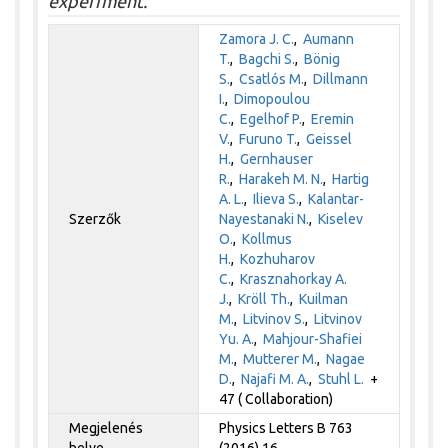
experiment.
Zamora J. C.
,
Aumann
T.
,
Bagchi S.
,
Bönig
S.
,
Csatlós M.
,
Dillmann
I.
,
Dimopoulou
C.
,
Egelhof P.
,
Eremin
V.
,
Furuno T.
,
Geissel
H.
,
Gernhauser
R.
,
Harakeh M. N.
,
Hartig
A. L.
,
Ilieva S.
,
Kalantar-
Szerzők
Nayestanaki N.
,
Kiselev
O.
,
Kollmus
H.
,
Kozhuharov
C.
,
Krasznahorkay A.
J.
,
Kröll Th.
,
Kuilman
M.
,
Litvinov S.
,
Litvinov
Yu. A.
,
Mahjour-Shafiei
M.
,
Mutterer M.
,
Nagae
D.
,
Najafi M. A.
,
Stuhl L.
+
47 ( Collaboration)
Megjelenés
Physics Letters B 763
helye
(2016) 16