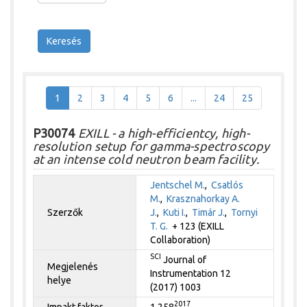
Keresés
1
2
3
4
5
6
...
24
25
P30074
EXILL - a high-efficientcy, high-
resolution setup for gamma-spectroscopy
at an intense cold neutron beam facility.
Jentschel M.
,
Csatlós
M.
,
Krasznahorkay A.
Szerzők
J.
,
Kuti I.
,
Timár J.
,
Tornyi
T. G.
+ 123 (EXILL
Collaboration)
SCI
Journal of
Megjelenés
Instrumentation 12
helye
(2017) 1003
2017
Impakt faktor
1.258