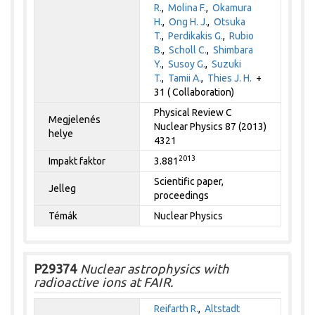
R.
,
Molina F.
,
Okamura
H.
,
Ong H. J.
,
Otsuka
T.
,
Perdikakis G.
,
Rubio
B.
,
Scholl C.
,
Shimbara
Y.
,
Susoy G.
,
Suzuki
T.
,
Tamii A.
,
Thies J. H.
+
31 ( Collaboration)
Physical Review C
Megjelenés
Nuclear Physics 87 (2013)
helye
4321
2013
Impakt faktor
3.881
Scientific paper,
Jelleg
proceedings
Témák
Nuclear Physics
P29374
Nuclear astrophysics with
radioactive ions at FAIR.
Reifarth R.
,
Altstadt