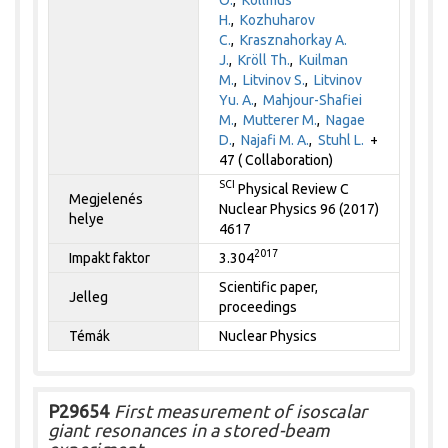
H.
,
Kozhuharov
C.
,
Krasznahorkay A.
J.
,
Kröll Th.
,
Kuilman
M.
,
Litvinov S.
,
Litvinov
Yu. A.
,
Mahjour-Shafiei
M.
,
Mutterer M.
,
Nagae
D.
,
Najafi M. A.
,
Stuhl L.
+
47 ( Collaboration)
SCI
Physical Review C
Megjelenés
Nuclear Physics 96 (2017)
helye
4617
2017
Impakt faktor
3.304
Scientific paper,
Jelleg
proceedings
Témák
Nuclear Physics
P29654
First measurement of isoscalar
giant resonances in a stored-beam