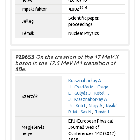
2016
Impakt faktor
4.802
Scientific paper,
Jelleg
proceedings
Témák
Nuclear Physics
P29653
On the creation of the 17 MeV X
boson in the 17.6 MeV M1 transition of
8Be.
Krasznahorkay A.
J.
,
Csatlós M.
,
Csige
L.
,
Gulyás J.
,
Ketel T.
Szerzők
J.
,
Krasznahorkay A.
Jr.
,
Kuti I.
,
Nagy Á.
,
Nyakó
B. M.
,
Sas N.
,
Timár J.
EPJ (European Physical
Megjelenés
Journal) Web of
helye
Conferences 142 (2017)
1019