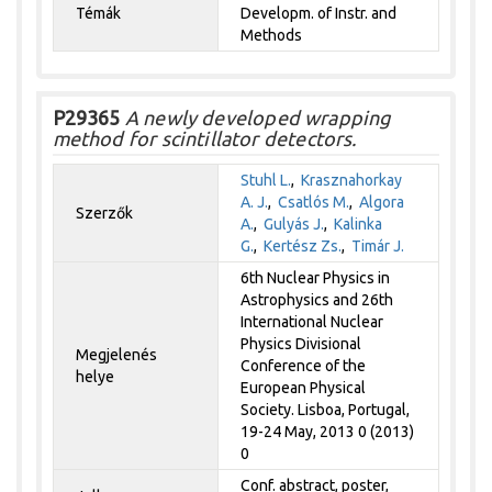
Témák
Developm. of Instr. and
Methods
P29365
A newly developed wrapping
method for scintillator detectors.
Stuhl L.
,
Krasznahorkay
A. J.
,
Csatlós M.
,
Algora
Szerzők
A.
,
Gulyás J.
,
Kalinka
G.
,
Kertész Zs.
,
Timár J.
6th Nuclear Physics in
Astrophysics and 26th
International Nuclear
Physics Divisional
Megjelenés
Conference of the
helye
European Physical
Society. Lisboa, Portugal,
19-24 May, 2013 0 (2013)
0
Conf. abstract, poster,