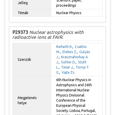
Scientific paper,
Jelleg
proceedings
Témák
Nuclear Physics
P29373
Nuclear astrophysics with
radioactive ions at FAIR.
Reifarth R.
,
Csatlós
M.
,
Elekes Z.
,
Gulyás
J.
,
Krasznahorkay A.
Szerzők
J.
,
Sohler D.
,
Stuhl
L.
,
Timár J.
,
Tornyi T.
G.
,
Vajta Zs.
6th Nuclear Physics in
Astrophysics and 26th
International Nuclear
Physics Divisional
Megjelenés
Conference of the
helye
European Physical
Society. Lisboa, Portugal,