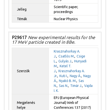
Scientific paper,
Jelleg
proceedings
Témák
Nuclear Physics
P29617
New experimental results for the
17 MeV particle created in 8Be.
Krasznahorkay A.
J.
,
Csatlós M.
,
Csige
L.
,
Gulyás J.
,
Hunyadi
M.
,
Ketel T.
Szerzők
J.
,
Krasznahorkay A.
Jr.
,
Kuti I.
,
Nagy Á.
,
Nagy
Á.
,
Nyakó B. M.
,
Sas
N.
,
Sas N.
,
Timár J.
,
Vajda
I. K.
EPJ (European Physical
Megjelenés
Journal) Web of
helye
Conferences 137 (2017)