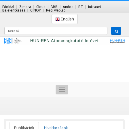
Főoldal
Zimbra
Cloud
BBB
Andoc
RT
Intranet
Bejelentkezés
GINOP
Régi weblap
English
Kereső
Toggle
navigation
Publikációk
Hivatkozások