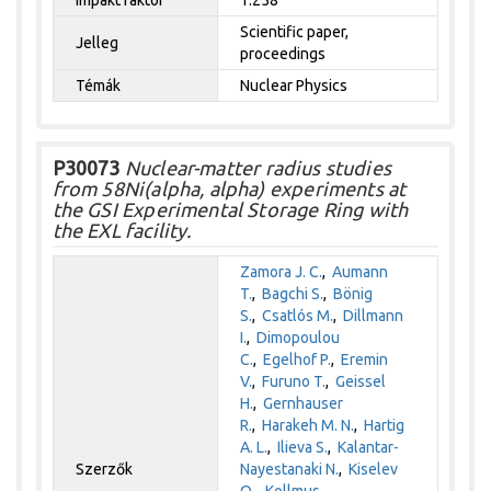
Scientific paper,
Jelleg
proceedings
Témák
Nuclear Physics
P30073
Nuclear-matter radius studies
from 58Ni(alpha, alpha) experiments at
the GSI Experimental Storage Ring with
the EXL facility.
Zamora J. C.
,
Aumann
T.
,
Bagchi S.
,
Bönig
S.
,
Csatlós M.
,
Dillmann
I.
,
Dimopoulou
C.
,
Egelhof P.
,
Eremin
V.
,
Furuno T.
,
Geissel
H.
,
Gernhauser
R.
,
Harakeh M. N.
,
Hartig
A. L.
,
Ilieva S.
,
Kalantar-
Szerzők
Nayestanaki N.
,
Kiselev
O.
,
Kollmus