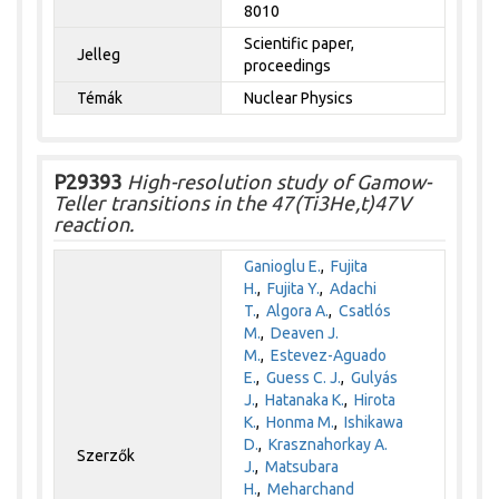
8010
Scientific paper,
Jelleg
proceedings
Témák
Nuclear Physics
P29393
High-resolution study of Gamow-
Teller transitions in the 47(Ti3He,t)47V
reaction.
Ganioglu E.
,
Fujita
H.
,
Fujita Y.
,
Adachi
T.
,
Algora A.
,
Csatlós
M.
,
Deaven J.
M.
,
Estevez-Aguado
E.
,
Guess C. J.
,
Gulyás
J.
,
Hatanaka K.
,
Hirota
K.
,
Honma M.
,
Ishikawa
D.
,
Krasznahorkay A.
Szerzők
J.
,
Matsubara
H.
,
Meharchand