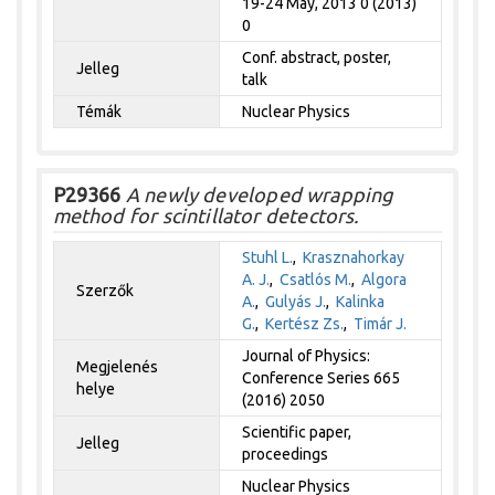
19-24 May, 2013 0 (2013)
0
Conf. abstract, poster,
Jelleg
talk
Témák
Nuclear Physics
P29366
A newly developed wrapping
method for scintillator detectors.
Stuhl L.
,
Krasznahorkay
A. J.
,
Csatlós M.
,
Algora
Szerzők
A.
,
Gulyás J.
,
Kalinka
G.
,
Kertész Zs.
,
Timár J.
Journal of Physics:
Megjelenés
Conference Series 665
helye
(2016) 2050
Scientific paper,
Jelleg
proceedings
Nuclear Physics