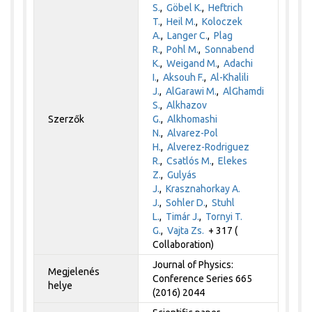
S.
,
Göbel K.
,
Heftrich
T.
,
Heil M.
,
Koloczek
A.
,
Langer C.
,
Plag
R.
,
Pohl M.
,
Sonnabend
K.
,
Weigand M.
,
Adachi
I.
,
Aksouh F.
,
Al-Khalili
J.
,
AlGarawi M.
,
AlGhamdi
S.
,
Alkhazov
Szerzők
G.
,
Alkhomashi
N.
,
Alvarez-Pol
H.
,
Alverez-Rodriguez
R.
,
Csatlós M.
,
Elekes
Z.
,
Gulyás
J.
,
Krasznahorkay A.
J.
,
Sohler D.
,
Stuhl
L.
,
Timár J.
,
Tornyi T.
G.
,
Vajta Zs.
+ 317 (
Collaboration)
Journal of Physics:
Megjelenés
Conference Series 665
helye
(2016) 2044