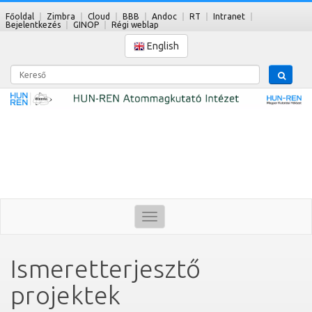
Főoldal
Zimbra
Cloud
BBB
Andoc
RT
Intranet
Bejelentkezés
GINOP
Régi weblap
English
Kereső
Toggle
navigation
Ismeretterjesztő
projektek