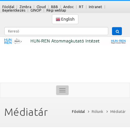
Főoldal
Zimbra
Cloud
BBB
Andoc
RT
Intranet
Bejelentkezés
GINOP
Régi weblap
English
Kereső
Toggle
navigation
Médiatár
Főoldal
Rólunk
Médiatár