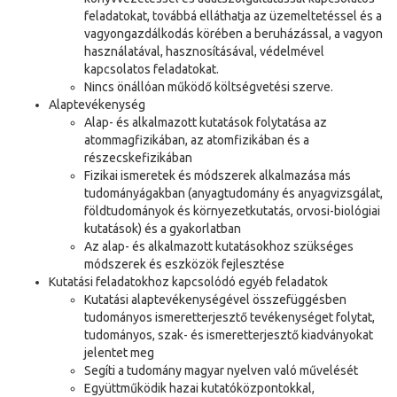
feladatokat, továbbá elláthatja az üzemeltetéssel és a
vagyongazdálkodás körében a beruházással, a vagyon
használatával, hasznosításával, védelmével
kapcsolatos feladatokat.
Nincs önállóan működő költségvetési szerve.
Alaptevékenység
Alap- és alkalmazott kutatások folytatása az
atommagfizikában, az atomfizikában és a
részecskefizikában
Fizikai ismeretek és módszerek alkalmazása más
tudományágakban (anyagtudomány és anyagvizsgálat,
földtudományok és környezetkutatás, orvosi-biológiai
kutatások) és a gyakorlatban
Az alap- és alkalmazott kutatásokhoz szükséges
módszerek és eszközök fejlesztése
Kutatási feladatokhoz kapcsolódó egyéb feladatok
Kutatási alaptevékenységével összefüggésben
tudományos ismeretterjesztő tevékenységet folytat,
tudományos, szak- és ismeretterjesztő kiadványokat
jelentet meg
Segíti a tudomány magyar nyelven való művelését
Együttműködik hazai kutatóközpontokkal,