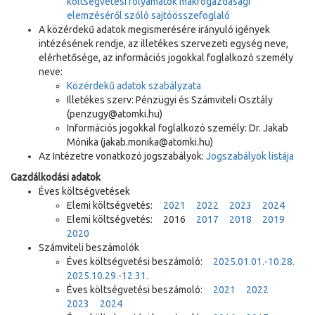
költségvetési folyamatok makrogazdasági
elemzéséről szóló sajtóösszefoglaló
A közérdekű adatok megismerésére irányuló igények
intézésének rendje, az illetékes szervezeti egység neve,
elérhetősége, az információs jogokkal foglalkozó személy
neve:
Közérdekű adatok szabályzata
Illetékes szerv: Pénzügyi és Számviteli Osztály
(penzugy@atomki.hu)
Információs jogokkal foglalkozó személy: Dr. Jakab
Mónika (jakab.monika@atomki.hu)
Az Intézetre vonatkozó jogszabályok:
Jogszabályok listája
Gazdálkodási adatok
Éves költségvetések
Elemi költségvetés:
2021
2022
2023
2024
Elemi költségvetés: 2016
2017
2018
2019
2020
Számviteli beszámolók
Éves költségvetési beszámoló:
2025.01.01.-10.28.
2025.10.29.-12.31.
Éves költségvetési beszámoló:
2021
2022
2023
2024