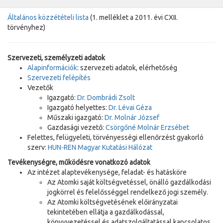
Általános közzétételi lista
(1. melléklet a 2011. évi CXII.
törvényhez)
Szervezeti, személyzeti adatok
Alapinformációk
: szervezeti adatok, elérhetőség
Szervezeti felépítés
Vezetők
Igazgató:
Dr. Dombrádi Zsolt
Igazgató helyettes:
Dr. Lévai Géza
Műszaki igazgató:
Dr. Molnár József
Gazdasági vezető:
Csörgőné Molnár Erzsébet
Felettes, felügyeleti, törvényességi ellenőrzést gyakorló
szerv:
HUN-REN Magyar Kutatási Hálózat
Tevékenységre, működésre vonatkozó adatok
Az intézet alaptevékenysége, feladat- és hatásköre
Az Atomki saját költségvetéssel, önálló gazdálkodási
jogkörrel és felelősséggel rendelkező jogi személy.
Az Atomki költségvetésének előirányzatai
tekintetében ellátja a gazdálkodással,
könyvvezetéssel és adatszolgáltatással kapcsolatos