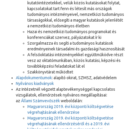
kutatóintézetekkel, velük közös kutatásokat folytat,
kapcsolatokat tart fenn és létesít más országok
tudományos intézményeivel, nemzetközi tudományos
társaságokkal, elősegíti a magyar kutatások jelenlétét
a nemzetközi tudományos életben
Hazai és nemzetközi tudományos programokat és
konferenciákat szervez, pályázatokat ír ki
Szorgalmazza és segíti a tudományos kutatások
eredményeinek társadalmi és gazdasági hasznosítását
A felsőoktatási intézményekkel együttműködve részt
vesz az oktatómunkában, közös kutatási, képzési és
továbbképzési feladatokat lát el
Szakkönyvtárat működtet
Alapdokumentumok
: alapító okirat, SZMSZ, adatvédelem
Nyilvános kiadványok
Az Intézetnél végzett alaptevékenységgel kapcsolatos
vizsgálatok, ellenőrzések nyilvános megállapításai:
az
Állami Számvevőszék
weboldalán:
Magyarország 2019. évi központi költségvetése
végrehajtásának ellenőrzése
Magyarország 2019. évi központi költségvetése
végrehajtásának ellenőrzéséről és a 2019. évi