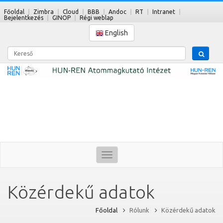
Főoldal
Zimbra
Cloud
BBB
Andoc
RT
Intranet
Bejelentkezés
GINOP
Régi weblap
English
Kereső
Toggle
navigation
Közérdekű adatok
Főoldal
Rólunk
Közérdekű adatok