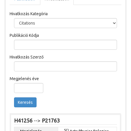
Hivatkozás Kategória
Publikáció Kódja
Hivatkozás Szerző
Megjelenés éve
Keresés
H41256
-->
P21763
SCI