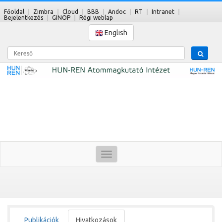
Főoldal
Zimbra
Cloud
BBB
Andoc
RT
Intranet
Bejelentkezés
GINOP
Régi weblap
English
Kereső
Toggle
navigation
Publikációk
Hivatkozások