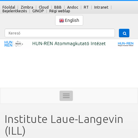
Főoldal
Zimbra
Cloud
BBB
Andoc
RT
Intranet
Bejelentkezés
GINOP
Régi weblap
English
Kereső
Toggle
navigation
Institute Laue-Langevin
(ILL)