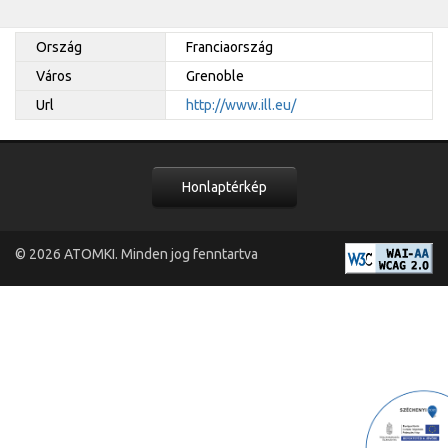
Ország
Franciaország
Város
Grenoble
Url
http://www.ill.eu/
Honlaptérkép
© 2026
ATOMKI
. Minden jog fenntartva