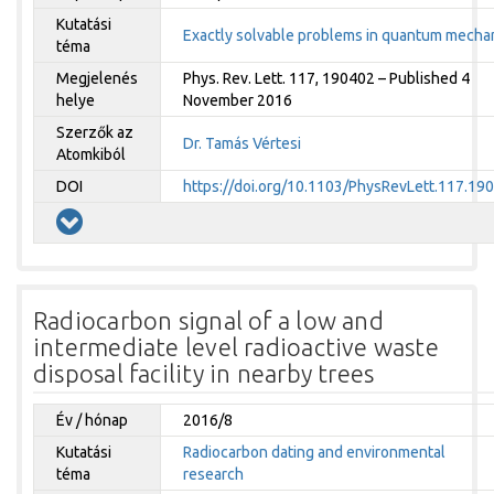
Kutatási
Exactly solvable problems in quantum mecha
téma
Megjelenés
Phys. Rev. Lett. 117, 190402 – Published 4
helye
November 2016
Szerzők az
Dr. Tamás Vértesi
Atomkiból
DOI
https://doi.org/10.1103/PhysRevLett.117.19
Radiocarbon signal of a low and
intermediate level radioactive waste
disposal facility in nearby trees
Év / hónap
2016/8
Kutatási
Radiocarbon dating and environmental
téma
research