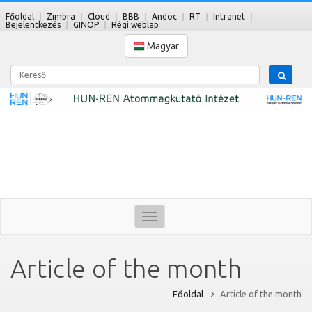
Főoldal
Zimbra
Cloud
BBB
Andoc
RT
Intranet
Bejelentkezés
GINOP
Régi weblap
Magyar
Kereső
Toggle
navigation
Article of the month
Főoldal
Article of the month