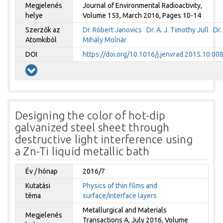
Megjelenés
Journal of Environmental Radioactivity,
helye
Volume 153, March 2016, Pages 10-14
Szerzők az
Dr. Róbert Janovics
Dr. A. J. Timothy Jull
Dr.
Atomkiból
Mihály Molnár
DOI
https://doi.org/10.1016/j.jenvrad.2015.10.00
Designing the color of hot-dip
galvanized steel sheet through
destructive light interference using
a Zn-Ti liquid metallic bath
Év / hónap
2016/7
Kutatási
Physics of thin films and
téma
surface/interface layers
Metallurgical and Materials
Megjelenés
Transactions A, July 2016, Volume