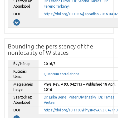
Szerzők az
Dr. Ferenc Ditrói
Dr. Sándor Takács
Dr.
Atomkiból
Ferenc Tárkányi
DOI
https://doi.org/10.1016/j.apradiso.2016.04.0
Bounding the persistency of the
nonlocality of W states
Év / hónap
2016/5
Kutatási
Quantum correlations
téma
Megjelenés
Phys. Rev. A 93, 042113 – Published 18 April
helye
2016
Szerzők az
Dr. Erika Bene
Péter Diviánszky
Dr. Tamás
Atomkiból
Vértesi
DOI
https://doi.org/10.1103/PhysRevA.93.042113