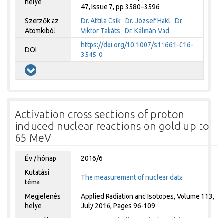
helye
47, Issue 7, pp 3580–3596
Szerzők az
Dr. Attila Csík
Dr. József Hakl
Dr.
Atomkiból
Viktor Takáts
Dr. Kálmán Vad
https://doi.org/10.1007/s11661-016-
DOI
3545-0
Activation cross sections of proton
induced nuclear reactions on gold up to
65 MeV
Év / hónap
2016/6
Kutatási
The measurement of nuclear data
téma
Megjelenés
Applied Radiation and Isotopes, Volume 113,
helye
July 2016, Pages 96-109