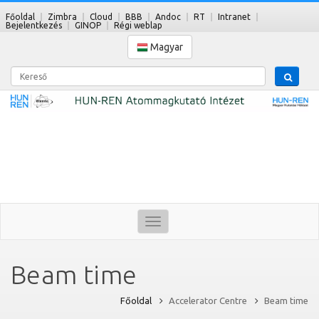
Főoldal
Zimbra
Cloud
BBB
Andoc
RT
Intranet
Bejelentkezés
GINOP
Régi weblap
Magyar
Kereső
Toggle
navigation
Beam time
Főoldal
Accelerator Centre
Beam time