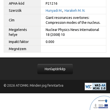
APHA-kód
P21216
Szerzők
Hunyadi M.
,
Harakeh M. N.
Giant resonances overtones:
Cím
Compression modes of the nucleus.
Megjelenés
Nuclear Physics News International
helye
18 (2008) 10
Impakt faktor
0.000
Megnézem
Honlaptérkép
© 2026
ATOMKI
. Minden jog fenntartva