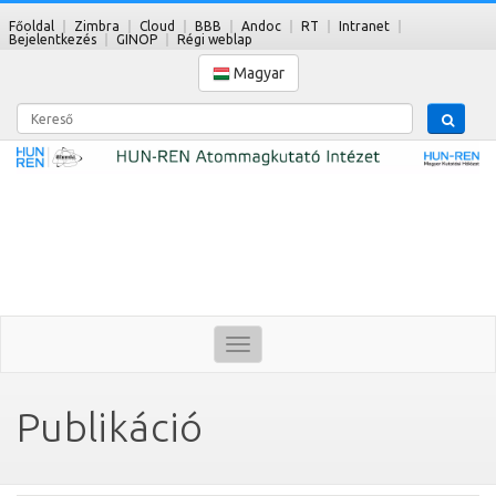
Főoldal
Zimbra
Cloud
BBB
Andoc
RT
Intranet
Bejelentkezés
GINOP
Régi weblap
Magyar
Kereső
Toggle
navigation
Publikáció