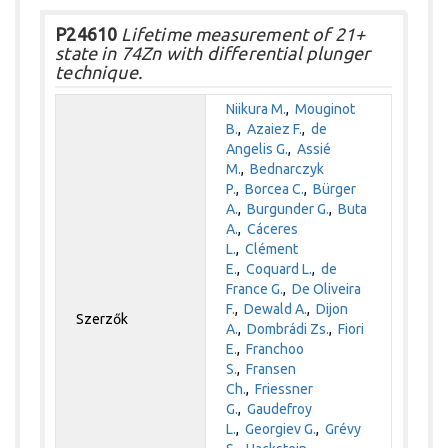
P24610
Lifetime measurement of 21+
state in 74Zn with differential plunger
technique.
Niikura M.
,
Mouginot
B.
,
Azaiez F.
,
de
Angelis G.
,
Assié
M.
,
Bednarczyk
P.
,
Borcea C.
,
Bürger
A.
,
Burgunder G.
,
Buta
A.
,
Cáceres
L.
,
Clément
E.
,
Coquard L.
,
de
France G.
,
De Oliveira
F.
,
Dewald A.
,
Dijon
Szerzők
A.
,
Dombrádi Zs.
,
Fiori
E.
,
Franchoo
S.
,
Fransen
Ch.
,
Friessner
G.
,
Gaudefroy
L.
,
Georgiev G.
,
Grévy