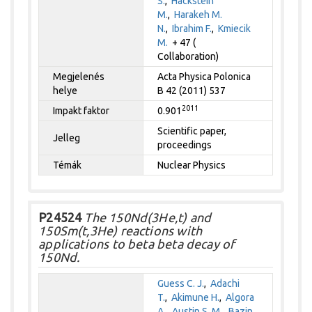
S.
,
Hackstein
M.
,
Harakeh M.
N.
,
Ibrahim F.
,
Kmiecik
M.
+ 47 (
Collaboration)
Megjelenés
Acta Physica Polonica
helye
B 42 (2011) 537
2011
Impakt faktor
0.901
Scientific paper,
Jelleg
proceedings
Témák
Nuclear Physics
P24524
The 150Nd(3He,t) and
150Sm(t,3He) reactions with
applications to beta beta decay of
150Nd.
Guess C. J.
,
Adachi
T.
,
Akimune H.
,
Algora
A.
,
Austin S. M.
,
Bazin