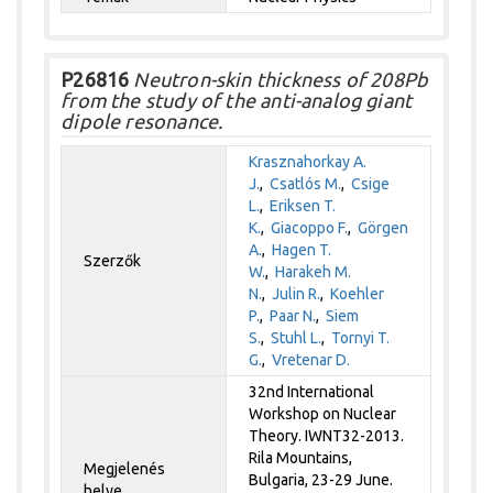
P26816
Neutron-skin thickness of 208Pb
from the study of the anti-analog giant
dipole resonance.
Krasznahorkay A.
J.
,
Csatlós M.
,
Csige
L.
,
Eriksen T.
K.
,
Giacoppo F.
,
Görgen
A.
,
Hagen T.
Szerzők
W.
,
Harakeh M.
N.
,
Julin R.
,
Koehler
P.
,
Paar N.
,
Siem
S.
,
Stuhl L.
,
Tornyi T.
G.
,
Vretenar D.
32nd International
Workshop on Nuclear
Theory. IWNT32-2013.
Rila Mountains,
Megjelenés
Bulgaria, 23-29 June.
helye