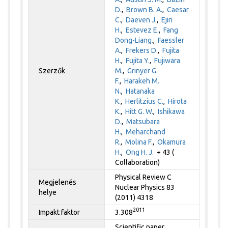
D.
,
Brown B. A.
,
Caesar
C.
,
Daeven J.
,
Ejiri
H.
,
Estevez E.
,
Fang
Dong-Liang.
,
Faessler
A.
,
Frekers D.
,
Fujita
H.
,
Fujita Y.
,
Fujiwara
Szerzők
M.
,
Grinyer G.
F.
,
Harakeh M.
N.
,
Hatanaka
K.
,
Herlitzius C.
,
Hirota
K.
,
Hitt G. W.
,
Ishikawa
D.
,
Matsubara
H.
,
Meharchand
R.
,
Molina F.
,
Okamura
H.
,
Ong H. J.
+ 43 (
Collaboration)
Physical Review C
Megjelenés
Nuclear Physics 83
helye
(2011) 4318
2011
Impakt faktor
3.308
Scientific paper,