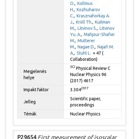
O.
,
Kollmus
H.
,
Kozhuharov
C.
,
Krasznahorkay A.
J.
,
Kröll Th.
,
Kuilman
M.
,
Litvinov S.
,
Litvinov
Yu. A.
,
Mahjour-Shafiei
M.
,
Mutterer
M.
,
Nagae D.
,
Najafi M.
A.
,
Stuhl L.
+ 47 (
Collaboration)
SCI
Physical Review C
Megjelenés
Nuclear Physics 96
helye
(2017) 4617
2017
Impakt faktor
3.304
Scientific paper,
Jelleg
proceedings
Témák
Nuclear Physics
P29654
First measurement of isoscalar