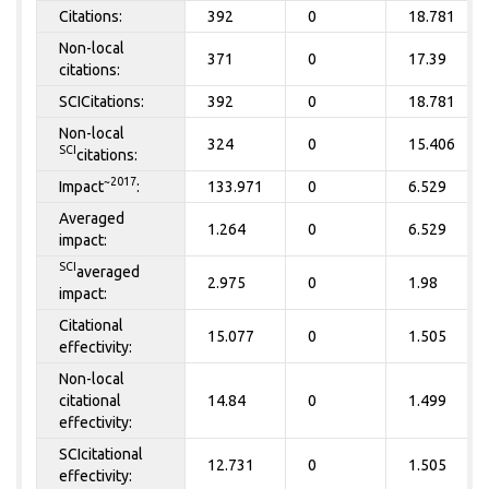
Citations:
392
0
18.781
Non-local
371
0
17.39
citations:
SCICitations:
392
0
18.781
Non-local
324
0
15.406
SCI
citations:
~2017
Impact
:
133.971
0
6.529
Averaged
1.264
0
6.529
impact:
SCI
averaged
2.975
0
1.98
impact:
Citational
15.077
0
1.505
effectivity:
Non-local
citational
14.84
0
1.499
effectivity:
SCIcitational
12.731
0
1.505
effectivity: