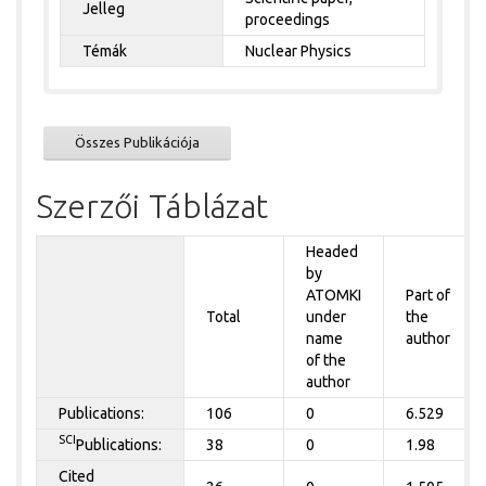
Jelleg
proceedings
Témák
Nuclear Physics
Összes Publikációja
Szerzői Táblázat
Headed
by
ATOMKI
Part of
Total
under
the
name
author
of the
author
Publications:
106
0
6.529
SCI
Publications:
38
0
1.98
Cited