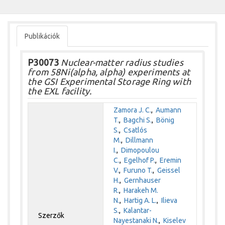
Publikációk
P30073
Nuclear-matter radius studies
from 58Ni(alpha, alpha) experiments at
the GSI Experimental Storage Ring with
the EXL facility.
Zamora J. C.
,
Aumann
T.
,
Bagchi S.
,
Bönig
S.
,
Csatlós
M.
,
Dillmann
I.
,
Dimopoulou
C.
,
Egelhof P.
,
Eremin
V.
,
Furuno T.
,
Geissel
H.
,
Gernhauser
R.
,
Harakeh M.
N.
,
Hartig A. L.
,
Ilieva
S.
,
Kalantar-
Szerzők
Nayestanaki N.
,
Kiselev