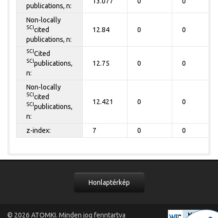
13.077
0
0
publications, n:
Non-locally
SCI
cited
12.84
0
0
publications, n:
SCI
Cited
SCI
publications,
12.75
0
0
n:
Non-locally
SCI
cited
12.421
0
0
SCI
publications,
n:
z-index:
7
0
0
Honlaptérkép
© 2026
ATOMKI
. Minden jog fenntartva