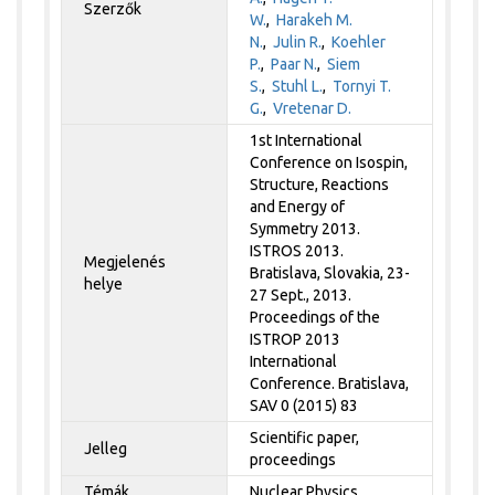
Szerzők
W.
,
Harakeh M.
N.
,
Julin R.
,
Koehler
P.
,
Paar N.
,
Siem
S.
,
Stuhl L.
,
Tornyi T.
G.
,
Vretenar D.
1st International
Conference on Isospin,
Structure, Reactions
and Energy of
Symmetry 2013.
ISTROS 2013.
Megjelenés
Bratislava, Slovakia, 23-
helye
27 Sept., 2013.
Proceedings of the
ISTROP 2013
International
Conference. Bratislava,
SAV 0 (2015) 83
Scientific paper,
Jelleg
proceedings
Témák
Nuclear Physics