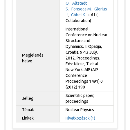
O.
,
Altstadt
S.
,
Fonseca M.
,
Glorius
J.
,
Göbel K.
+ 61 (
Collaboration)
International
Conference on Nuclear
Structure and
Dynamics. II. Opatija,
Croatia, 9-13 July,
Megjelenés
2012. Proceedings.
helye
Eds: Niksic, T. et al.
New York, AIP (AIP
Conference
Proceedings 1491) 0
(2012) 190
Scientific paper,
Jelleg
proceedings
Témák
Nuclear Physics
Linkek
Hivatkozások (1)