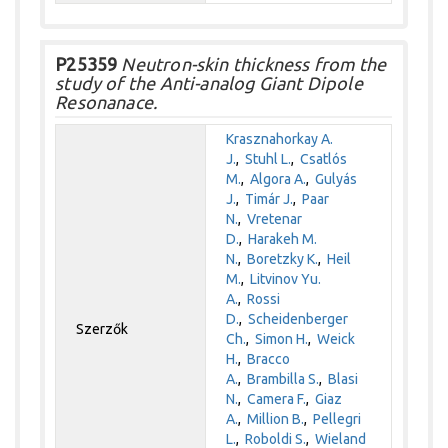
P25359
Neutron-skin thickness from the
study of the Anti-analog Giant Dipole
Resonanace.
Krasznahorkay A.
J.
,
Stuhl L.
,
Csatlós
M.
,
Algora A.
,
Gulyás
J.
,
Timár J.
,
Paar
N.
,
Vretenar
D.
,
Harakeh M.
N.
,
Boretzky K.
,
Heil
M.
,
Litvinov Yu.
A.
,
Rossi
D.
,
Scheidenberger
Szerzők
Ch.
,
Simon H.
,
Weick
H.
,
Bracco
A.
,
Brambilla S.
,
Blasi
N.
,
Camera F.
,
Giaz
A.
,
Million B.
,
Pellegri
L.
,
Roboldi S.
,
Wieland