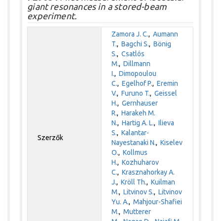
giant resonances in a stored-beam
experiment.
Zamora J. C.
,
Aumann
T.
,
Bagchi S.
,
Bönig
S.
,
Csatlós
M.
,
Dillmann
I.
,
Dimopoulou
C.
,
Egelhof P.
,
Eremin
V.
,
Furuno T.
,
Geissel
H.
,
Gernhauser
R.
,
Harakeh M.
N.
,
Hartig A. L.
,
Ilieva
S.
,
Kalantar-
Szerzők
Nayestanaki N.
,
Kiselev
O.
,
Kollmus
H.
,
Kozhuharov
C.
,
Krasznahorkay A.
J.
,
Kröll Th.
,
Kuilman
M.
,
Litvinov S.
,
Litvinov
Yu. A.
,
Mahjour-Shafiei
M.
,
Mutterer