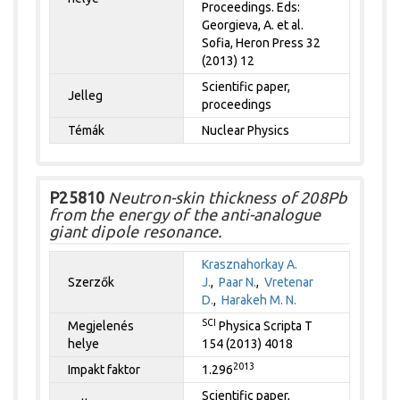
Proceedings. Eds:
Georgieva, A. et al.
Sofia, Heron Press 32
(2013) 12
Scientific paper,
Jelleg
proceedings
Témák
Nuclear Physics
P25810
Neutron-skin thickness of 208Pb
from the energy of the anti-analogue
giant dipole resonance.
Krasznahorkay A.
Szerzők
J.
,
Paar N.
,
Vretenar
D.
,
Harakeh M. N.
SCI
Megjelenés
Physica Scripta T
helye
154 (2013) 4018
2013
Impakt faktor
1.296
Scientific paper,