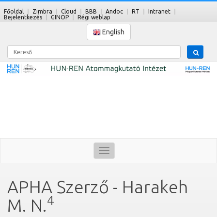
Főoldal
Zimbra
Cloud
BBB
Andoc
RT
Intranet
Bejelentkezés
GINOP
Régi weblap
English
Kereső
Toggle
navigation
APHA Szerző - Harakeh
4
M. N.