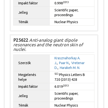
2013
Impakt faktor
0.998
Scientific paper,
Jelleg
proceedings
Témák
Nuclear Physics
P25622
Anti-analog giant dipole
resonances and the neutron skin of
nuclei.
Krasznahorkay A.
Szerzők
J.
,
Paar N.
,
Vretenar
D.
,
Harakeh M. N.
SCI
Megjelenés
Physics Letters B
helye
720 (2013) 428
2013
Impakt faktor
6.019
Scientific paper,
Jelleg
proceedings
Témák
Nuclear Physics