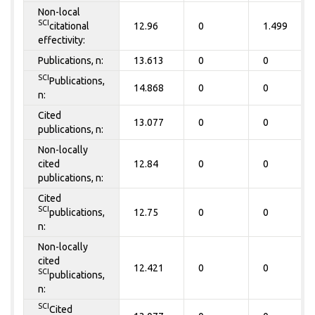
Non-local
SCI
citational
12.96
0
1.499
effectivity:
Publications, n:
13.613
0
0
SCI
Publications,
14.868
0
0
n:
Cited
13.077
0
0
publications, n:
Non-locally
cited
12.84
0
0
publications, n:
Cited
SCI
publications,
12.75
0
0
n:
Non-locally
cited
12.421
0
0
SCI
publications,
n:
SCI
Cited