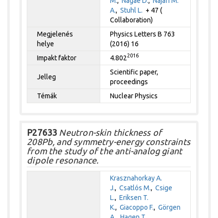
M.
,
Nagae D.
,
Najafi M.
A.
,
Stuhl L.
+ 47 (
Collaboration)
Megjelenés
Physics Letters B 763
helye
(2016) 16
2016
Impakt faktor
4.802
Scientific paper,
Jelleg
proceedings
Témák
Nuclear Physics
P27633
Neutron-skin thickness of
208Pb, and symmetry-energy constraints
from the study of the anti-analog giant
dipole resonance.
Krasznahorkay A.
J.
,
Csatlós M.
,
Csige
L.
,
Eriksen T.
K.
,
Giacoppo F.
,
Görgen
A.
,
Hagen T.