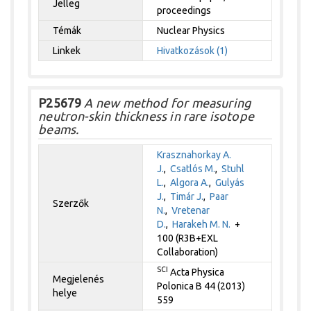
Jelleg
proceedings
Témák
Nuclear Physics
Linkek
Hivatkozások (1)
P25679
A new method for measuring
neutron-skin thickness in rare isotope
beams.
Krasznahorkay A.
J.
,
Csatlós M.
,
Stuhl
L.
,
Algora A.
,
Gulyás
J.
,
Timár J.
,
Paar
Szerzők
N.
,
Vretenar
D.
,
Harakeh M. N.
+
100 (R3B+EXL
Collaboration)
SCI
Acta Physica
Megjelenés
Polonica B 44 (2013)
helye
559