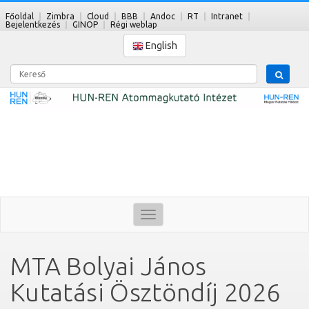
Főoldal
Zimbra
Cloud
BBB
Andoc
RT
Intranet
Bejelentkezés
GINOP
Régi weblap
English
Kereső
Toggle
navigation
MTA Bolyai János
Kutatási Ösztöndíj 2026