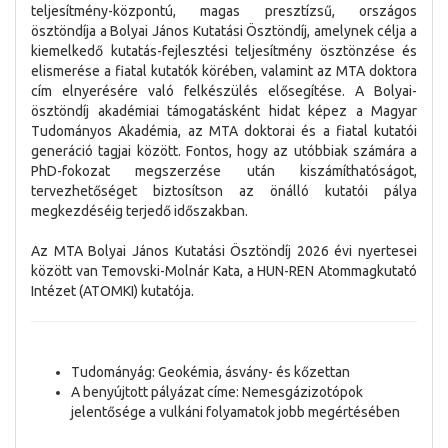
teljesítmény-központú, magas presztízsű, országos
ösztöndíja a Bolyai János Kutatási Ösztöndíj, amelynek célja a
kiemelkedő kutatás-fejlesztési teljesítmény ösztönzése és
elismerése a fiatal kutatók körében, valamint az MTA doktora
cím elnyerésére való felkészülés elősegítése. A Bolyai-
ösztöndíj akadémiai támogatásként hidat képez a Magyar
Tudományos Akadémia, az MTA doktorai és a fiatal kutatói
generáció tagjai között. Fontos, hogy az utóbbiak számára a
PhD-fokozat megszerzése után kiszámíthatóságot,
tervezhetőséget biztosítson az önálló kutatói pálya
megkezdéséig terjedő időszakban.
Az MTA Bolyai János Kutatási Ösztöndíj 2026 évi nyertesei
között van Temovski-Molnár Kata, a HUN-REN Atommagkutató
Intézet (ATOMKI) kutatója.
Tudományág: Geokémia, ásvány- és kőzettan
A benyújtott pályázat címe: Nemesgázizotópok
jelentősége a vulkáni folyamatok jobb megértésében