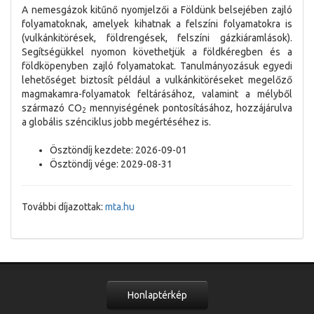
A nemesgázok kitűnő nyomjelzői a Földünk belsejében zajló
folyamatoknak, amelyek kihatnak a felszíni folyamatokra is
(vulkánkitörések, földrengések, felszíni gázkiáramlások).
Segítségükkel nyomon követhetjük a földkéregben és a
földköpenyben zajló folyamatokat. Tanulmányozásuk egyedi
lehetőséget biztosít például a vulkánkitöréseket megelőző
magmakamra-folyamatok feltárásához, valamint a mélyből
származó CO
mennyiségének pontosításához, hozzájárulva
2
a globális szénciklus jobb megértéséhez is.
Ösztöndíj kezdete: 2026-09-01
Ösztöndíj vége: 2029-08-31
További díjazottak:
mta.hu
Honlaptérkép