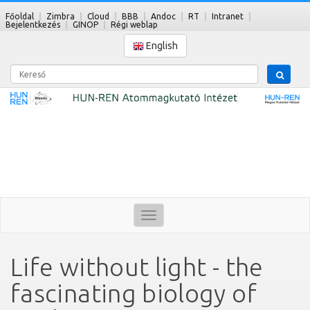
Főoldal
Zimbra
Cloud
BBB
Andoc
RT
Intranet
Bejelentkezés
GINOP
Régi weblap
English
Kereső
Toggle
navigation
Life without light - the
fascinating biology of