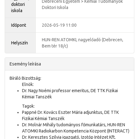
Debreceni Egyetem > Kémiai Tudományok
doktori
Doktori Iskola
iskola
Időpont
2026-05-19 11:00
HUN-REN ATOMKI, nagyelőadó (Debrecen,
Helyszín
Bem tér 18/c)
Esemény leírása
Bíráló Bizottság:
Elnök:
Dr. Nagy Noémi professor emeritus, DE TTK Fizikai
Kémiai Tanszék
Tagok:
Pappné Dr. Kovács Eszter Mária adjunktus, DE TTK
Fizikai Kémiai Tanszék
Dr. Molnár Mihály tudományos főmunkatárs, HUN-REN
ATOMKI Radiokarbon Kompetencia Központ (INTERACT)
Dr. Keresztes Szilvia igazgató, Izotóp Intézet Kft.