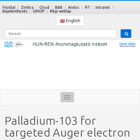
Főoldal
Zimbra
Cloud
BBB
Andoc
RT
Intranet
Bejelentkezés
GINOP
Régi weblap
English
Kereső
Toggle
navigation
Palladium-103 for
targeted Auger electron