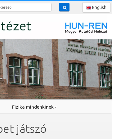
reső
English
Fizika mindenkinek
et játszó