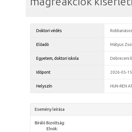
magreakciók kísérleti
Doktori védés
Robbanásos 
Előadó
Mátyus Zso
Egyetem, doktori iskola
Debreceni E
Időpont
2026-05-15
Helyszín
HUN-REN AT
Esemény leírása
Bíráló Bizottság:
Elnök: