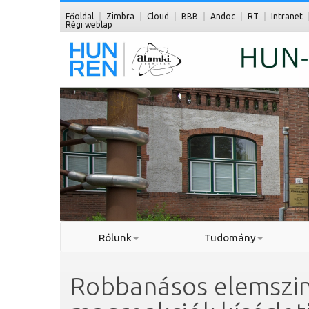
Főoldal
Zimbra
Cloud
BBB
Andoc
RT
Intranet
Régi weblap
Rólunk
Tudomány
Robbanásos elemszin