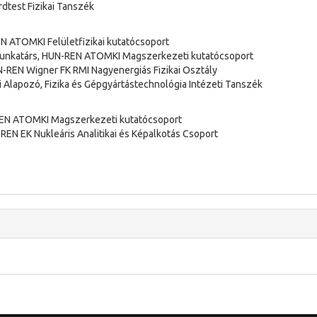
rdtest Fizikai Tanszék
EN ATOMKI Felületfizikai kutatócsoport
őmunkatárs, HUN-REN ATOMKI Magszerkezeti kutatócsoport
-REN Wigner FK RMI Nagyenergiás Fizikai Osztály
 Alapozó, Fizika és Gépgyártástechnológia Intézeti Tanszék
REN ATOMKI Magszerkezeti kutatócsoport
EN EK Nukleáris Analitikai és Képalkotás Csoport