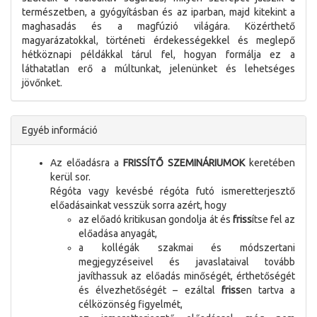
természetben, a gyógyításban és az iparban, majd kitekint a
maghasadás és a magfúzió világára. Közérthető
magyarázatokkal, történeti érdekességekkel és meglepő
hétköznapi példákkal tárul fel, hogyan formálja ez a
láthatatlan erő a múltunkat, jelenünket és lehetséges
jövőnket.
Egyéb információ
Az előadásra a
FRISSÍTŐ SZEMINÁRIUMOK
keretében
kerül sor.
Régóta vagy kevésbé régóta futó ismeretterjesztő
előadásainkat vesszük sorra azért, hogy
az előadó kritikusan gondolja át és
friss
ítse fel az
előadása anyagát,
a kollégák szakmai és módszertani
megjegyzéseivel és javaslataival tovább
javíthassuk az előadás minőségét, érthetőségét
és élvezhetőségét – ezáltal
friss
en tartva a
célközönség figyelmét,