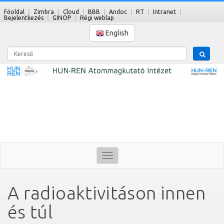
Főoldal
Zimbra
Cloud
BBB
Andoc
RT
Intranet
Bejelentkezés
GINOP
Régi weblap
English
Kereső
Toggle
navigation
A radioaktivitáson innen
és túl