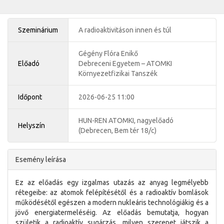
Szeminárium
A radioaktivitáson innen és túl
Gégény Flóra Enikő
Előadó
Debreceni Egyetem – ATOMKI
Környezetfizikai Tanszék
Időpont
2026-06-25 11:00
HUN-REN ATOMKI, nagyelőadó
Helyszín
(Debrecen, Bem tér 18/c)
Esemény leírása
Ez az előadás egy izgalmas utazás az anyag legmélyebb
rétegeibe: az atomok felépítésétől és a radioaktív bomlások
működésétől egészen a modern nukleáris technológiákig és a
jövő energiatermeléséig. Az előadás bemutatja, hogyan
születik a radioaktív sugárzás, milyen szerepet játszik a