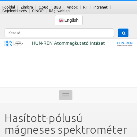
Főoldal
Zimbra
Cloud
BBB
Andoc
RT
Intranet
Bejelentkezés
GINOP
Régi weblap
English
Kereső
Toggle
navigation
Hasított-pólusú
mágneses spektrométer