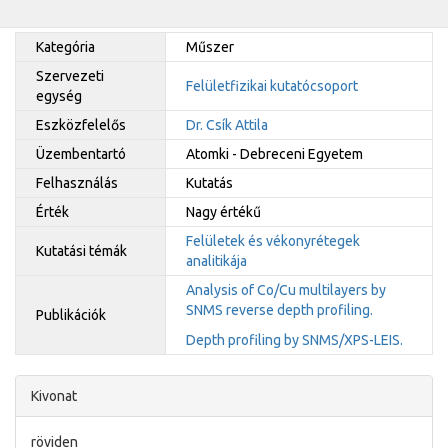
Kategória
Műszer
Szervezeti
Felületfizikai kutatócsoport
egység
Eszközfelelős
Dr. Csík Attila
Üzembentartó
Atomki - Debreceni Egyetem
Felhasználás
Kutatás
Érték
Nagy értékű
Felületek és vékonyrétegek
Kutatási témák
analitikája
Analysis of Co/Cu multilayers by
SNMS reverse depth profiling.
Publikációk
Depth profiling by SNMS/XPS-LEIS.
Kivonat
röviden