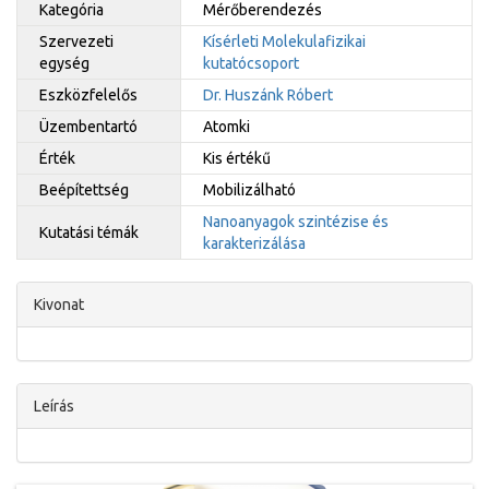
Kategória
Mérőberendezés
Szervezeti
Kísérleti Molekulafizikai
egység
kutatócsoport
Eszközfelelős
Dr. Huszánk Róbert
Üzembentartó
Atomki
Érték
Kis értékű
Beépítettség
Mobilizálható
Nanoanyagok szintézise és
Kutatási témák
karakterizálása
Kivonat
Leírás