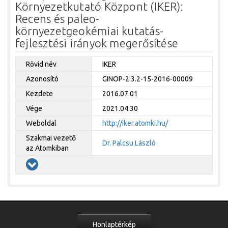
Környezetkutató Központ (IKER):
Recens és paleo-
környezetgeokémiai kutatás-
fejlesztési irányok megerősítése
Rövid név
IKER
Azonosító
GINOP-2.3.2-15-2016-00009
Kezdete
2016.07.01
Vége
2021.04.30
Weboldal
http://iker.atomki.hu/
Szakmai vezető
Dr. Palcsu László
az Atomkiban
Honlaptérkép