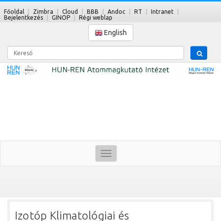
Főoldal
Zimbra
Cloud
BBB
Andoc
RT
Intranet
Bejelentkezés
GINOP
Régi weblap
English
Kereső
Toggle
navigation
Izotóp Klimatológiai és