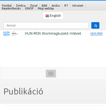
Főoldal
Zimbra
Cloud
BBB
Andoc
RT
Intranet
Bejelentkezés
GINOP
Régi weblap
English
Kereső
Toggle
navigation
Publikáció