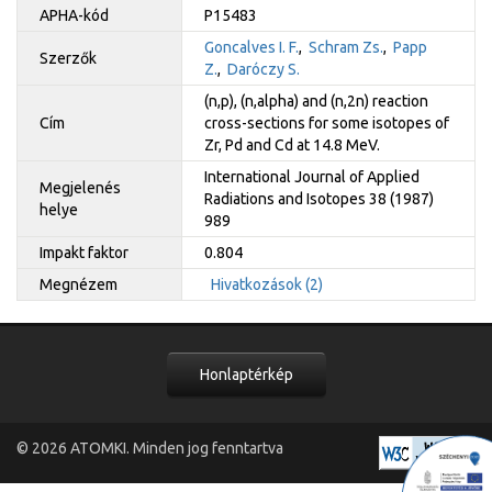
APHA-kód
P15483
Goncalves I. F.
,
Schram Zs.
,
Papp
Szerzők
Z.
,
Daróczy S.
(n,p), (n,alpha) and (n,2n) reaction
Cím
cross-sections for some isotopes of
Zr, Pd and Cd at 14.8 MeV.
International Journal of Applied
Megjelenés
Radiations and Isotopes 38 (1987)
helye
989
Impakt faktor
0.804
Megnézem
Hivatkozások (2)
Honlaptérkép
© 2026
ATOMKI
. Minden jog fenntartva