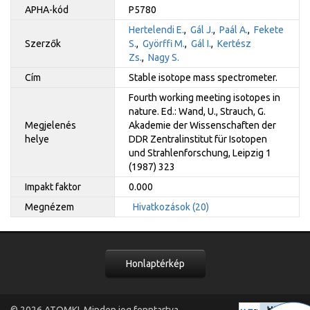
APHA-kód
P5780
Hertelendi E.
,
Gál J.
,
Paál A.
,
Fekete
Szerzők
S.
,
Györffi M.
,
Gál I.
,
Kertész
Zs.
,
Nagy S.
Cím
Stable isotope mass spectrometer.
Fourth working meeting isotopes in
nature. Ed.: Wand, U., Strauch, G.
Megjelenés
Akademie der Wissenschaften der
helye
DDR Zentralinstitut für Isotopen
und Strahlenforschung, Leipzig 1
(1987) 323
Impakt faktor
0.000
Megnézem
Hivatkozások (20)
Honlaptérkép