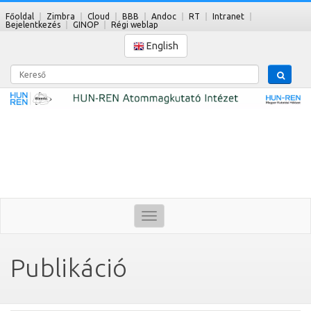
Főoldal
Zimbra
Cloud
BBB
Andoc
RT
Intranet
Bejelentkezés
GINOP
Régi weblap
English
Kereső
Toggle
navigation
Publikáció