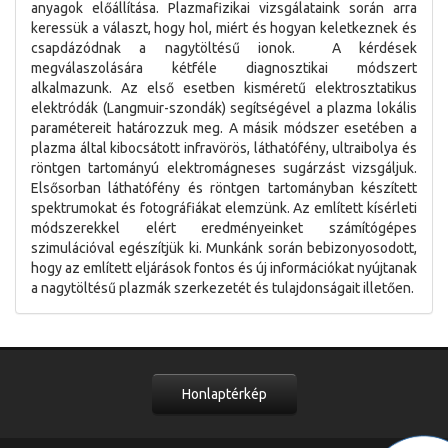
anyagok előállítása. Plazmafizikai vizsgálataink során arra
keressük a választ, hogy hol, miért és hogyan keletkeznek és
csapdázódnak a nagytöltésű ionok. A kérdések
megválaszolására kétféle diagnosztikai módszert
alkalmazunk. Az első esetben kisméretű elektrosztatikus
elektródák (Langmuir-szondák) segítségével a plazma lokális
paramétereit határozzuk meg. A másik módszer esetében a
plazma által kibocsátott infravörös, láthatófény, ultraibolya és
röntgen tartományú elektromágneses sugárzást vizsgáljuk.
Elsősorban láthatófény és röntgen tartományban készített
spektrumokat és fotográfiákat elemzünk. Az említett kísérleti
módszerekkel elért eredményeinket számítógépes
szimulációval egészítjük ki. Munkánk során bebizonyosodott,
hogy az említett eljárások fontos és új információkat nyújtanak
a nagytöltésű plazmák szerkezetét és tulajdonságait illetően.
Honlaptérkép