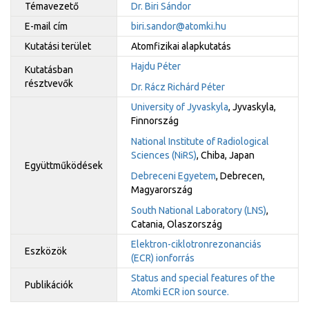
Témavezető
Dr. Biri Sándor
E-mail cím
biri.sandor@atomki.hu
Kutatási terület
Atomfizikai alapkutatás
Hajdu Péter
Kutatásban
résztvevők
Dr. Rácz Richárd Péter
University of Jyvaskyla
, Jyvaskyla,
Finnország
National Institute of Radiological
Sciences (NiRS)
, Chiba, Japan
Együttműködések
Debreceni Egyetem
, Debrecen,
Magyarország
South National Laboratory (LNS)
,
Catania, Olaszország
Elektron-ciklotronrezonanciás
Eszközök
(ECR) ionforrás
Status and special features of the
Publikációk
Atomki ECR ion source.