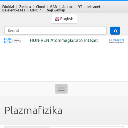
Főoldal
Zimbra
Cloud
BBB
Andoc
RT
Intranet
Bejelentkezés
GINOP
Régi weblap
English
Kereső
Toggle
navigation
Plazmafizika