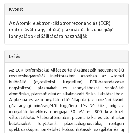
Kivonat
Az Atomki elektron-ciklotronrezonanciás (ECR)
ionforrását nagytöltésű plazmák és kis energiájú
ionnyalábok előállítására használják.
Leírás
Az ECR ionforrásokat világszerte alkalmazzák nagyenergiájú
részecskegyorsítók injektoraként. Azonban az Atomki
különálló (gyorsítótól független) ECR-berendezése
nagytöltésű plazmákat és ionnyalábokat szolgáltat
atomfizikai, plazmafizikai és alkalmazott fizikai kutatásokhoz.
A plazma és az ionnyaláb töltésállapota (az ionizálni kívánt
gáz anyagi minőségétől függően) 1és 30 közt, míg az
ionnyaláb kinetikus energiája 50 eV és 800 keV közt
változtatható. A laboratóriumban plazmafizikai és atomfizikai
kutatásokat folytatunk: plazmadiagnosztika, röntgen
spektroszkópia, ion-felület kölcsönhatások vizsgálata és új