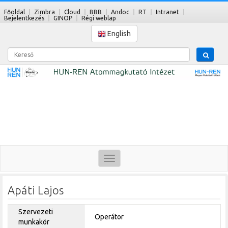
Főoldal
Zimbra
Cloud
BBB
Andoc
RT
Intranet
Bejelentkezés
GINOP
Régi weblap
English
Kereső
Toggle
navigation
Apáti Lajos
Szervezeti
Operátor
munkakör