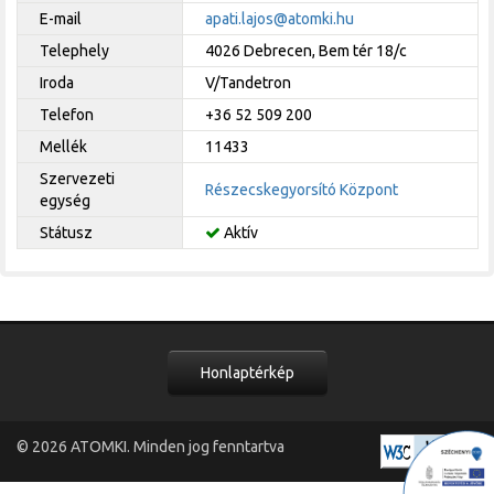
E-mail
apati.lajos@atomki.hu
Telephely
4026 Debrecen, Bem tér 18/c
Iroda
V/Tandetron
Telefon
+36 52 509 200
Mellék
11433
Szervezeti
Részecskegyorsító Központ
egység
Státusz
Aktív
Honlaptérkép
© 2026
ATOMKI
. Minden jog fenntartva