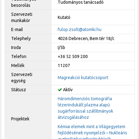
Tudományos tanácsadó
besorolás
Szervezeti
Kutató
munkakör
E-mail
fulop.zsolt@atomki.hu
Telephely
4026 Debrecen, Bem tér 18/c
Iroda
I/5b
Telefon
+36 52 509 200
Mellék
11207
Szervezeti
Magreakció kutatócsoport
egység
Státusz
Aktív
Háromdimenziós tomográfia
lézerindukált plazma alapú
sugárforrással szállítmányok
átvizsgálásához
Projektek
Kémiai elemek mint a Világegyetem
fejlődésének nyomjelzői – Nukleáris
asztrofizikai infrastruktúrák