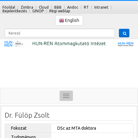
Főoldal
Zimbra
Cloud
BBB
Andoc
RT
Intranet
Bejelentkezés
GINOP
Régi weblap
English
Kereső
Toggle
navigation
Dr. Fülöp Zsolt
Fokozat
DSc az MTA doktora
Tudományos