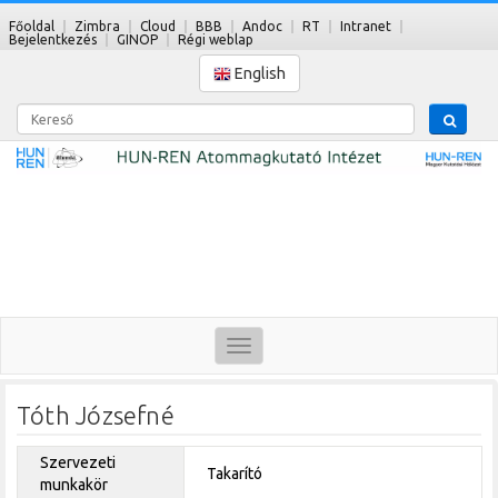
Főoldal
Zimbra
Cloud
BBB
Andoc
RT
Intranet
Bejelentkezés
GINOP
Régi weblap
English
Kereső
Toggle
navigation
Tóth Józsefné
Szervezeti
Takarító
munkakör