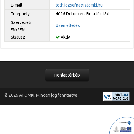
E-mail
toth.jozsefne@atomki.hu
Telephely
4026 Debrecen, Bem tér 18/c
Szervezeti
Üzemeltetés
egység
Státusz
Aktív
Honlaptérkép
© 2026
ATOMKI
. Minden jog fenntartva