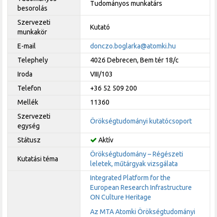
Tudományos munkatárs
besorolás
Szervezeti
Kutató
munkakör
E-mail
donczo.boglarka@atomki.hu
Telephely
4026 Debrecen, Bem tér 18/c
Iroda
VIII/103
Telefon
+36 52 509 200
Mellék
11360
Szervezeti
Örökségtudományi kutatócsoport
egység
Státusz
Aktív
Örökségtudomány – Régészeti
Kutatási téma
leletek, műtárgyak vizsgálata
Integrated Platform for the
European Research Infrastructure
ON Culture Heritage
Az MTA Atomki Örökségtudományi