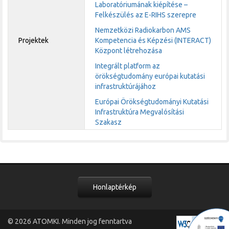
Laboratóriumának kiépítése –
Felkészülés az E-RIHS szerepre
Nemzetközi Radiokarbon AMS
Projektek
Kompetencia és Képzési (INTERACT)
Központ létrehozása
Integrált platform az
örökségtudomány európai kutatási
infrastruktúrájához
Európai Örökségtudományi Kutatási
Infrastruktúra Megvalósítási
Szakasz
Honlaptérkép
© 2026
ATOMKI
. Minden jog fenntartva