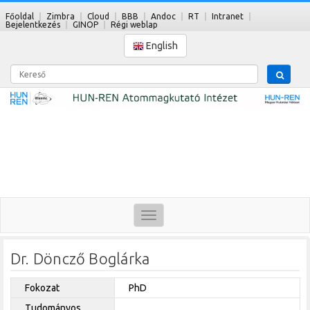
Főoldal
Zimbra
Cloud
BBB
Andoc
RT
Intranet
Bejelentkezés
GINOP
Régi weblap
English
Kereső
Toggle
navigation
Dr. Döncző Boglárka
Fokozat
PhD
Tudományos