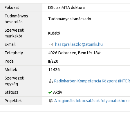
Fokozat
DSc az MTA doktora
Tudományos
Tudományos tanácsadó
besorolás
Szervezeti
Kutató
munkakör
E-mail
haszpra.laszlo@atomki.hu
Telephely
4026 Debrecen, Bem tér 18/c
Iroda
II/220
Mellék
11426
Szervezeti
Radiokarbon Kompetencia Központ (INTE
egység
Státusz
Aktív
Projektek
A regionális kibocsátások folyamatokhoz