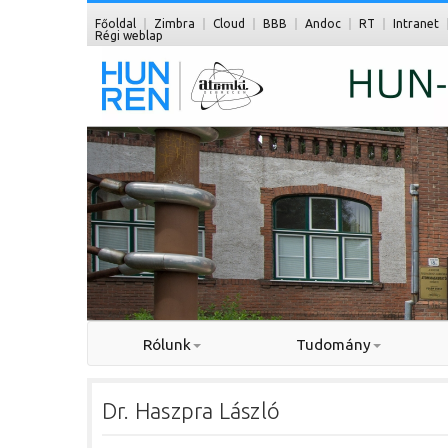
Főoldal
Zimbra
Cloud
BBB
Andoc
RT
Intranet
Régi weblap
Rólunk
Tudomány
Dr. Haszpra László