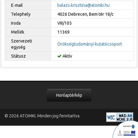
E-mail
balazs.krisztina@atomki.hu
Telephely
4026 Debrecen, Bem tér 18/c
Iroda
VIII/105
Mellék
11369
Szervezeti
Örökségtudományi kutatócsoport
egység
Státusz
Aktív
Honlaptérkép
© 2026
ATOMKI
. Minden jog fenntartva