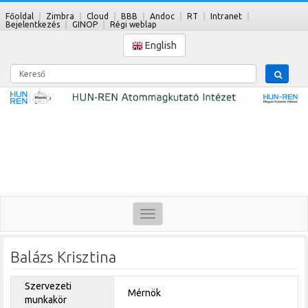
Főoldal
Zimbra
Cloud
BBB
Andoc
RT
Intranet
Bejelentkezés
GINOP
Régi weblap
English
Kereső
Toggle
navigation
Balázs Krisztina
Szervezeti
Mérnök
munkakör