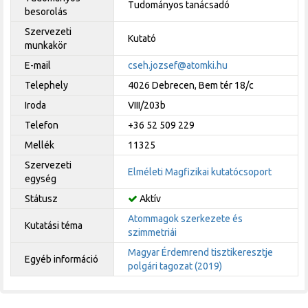
Tudományos tanácsadó
besorolás
Szervezeti
Kutató
munkakör
E-mail
cseh.jozsef@atomki.hu
Telephely
4026 Debrecen, Bem tér 18/c
Iroda
VIII/203b
Telefon
+36 52 509 229
Mellék
11325
Szervezeti
Elméleti Magfizikai kutatócsoport
egység
Státusz
Aktív
Atommagok szerkezete és
Kutatási téma
szimmetriái
Magyar Érdemrend tisztikeresztje
Egyéb információ
polgári tagozat (2019)