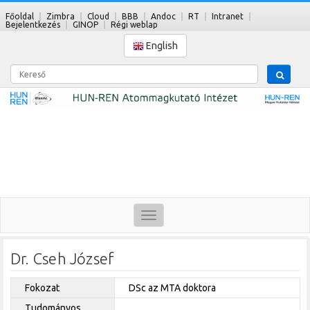
Főoldal
Zimbra
Cloud
BBB
Andoc
RT
Intranet
Bejelentkezés
GINOP
Régi weblap
English
Kereső
Toggle
navigation
Dr. Cseh József
Fokozat
DSc az MTA doktora
Tudományos