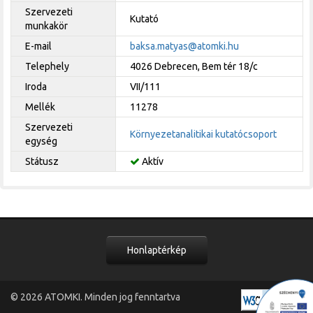
Szervezeti
Kutató
munkakör
E-mail
baksa.matyas@atomki.hu
Telephely
4026 Debrecen, Bem tér 18/c
Iroda
VII/111
Mellék
11278
Szervezeti
Környezetanalitikai kutatócsoport
egység
Státusz
Aktív
Honlaptérkép
© 2026
ATOMKI
. Minden jog fenntartva