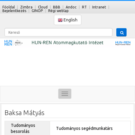
Főoldal
Zimbra
Cloud
BBB
Andoc
RT
Intranet
Bejelentkezés
GINOP
Régi weblap
English
Kereső
Toggle
navigation
Baksa Mátyás
Tudományos
Tudományos segédmunkatárs
besorolás