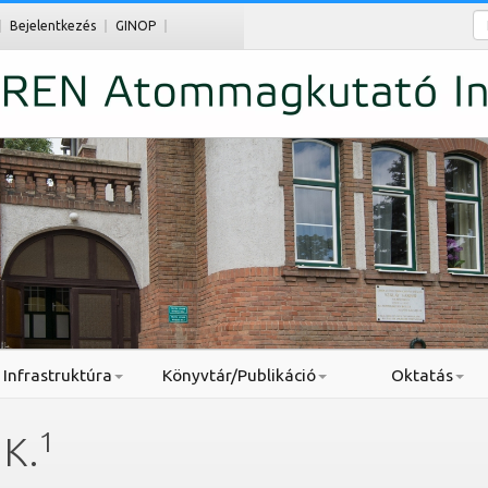
Ke
Bejelentkezés
GINOP
Infrastruktúra
Könyvtár/Publikáció
Oktatás
1
 K.