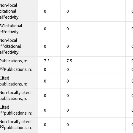
Non-local
citational
0
0
effectivity:
SCIcitational
0
0
effectivity:
Non-local
SCI
citational
0
0
effectivity:
Publications, n:
7.5
7.5
SCI
Publications, n:
0
0
Cited
0
0
publications, n:
Non-locally cited
0
0
publications, n:
Cited
0
0
SCI
publications, n:
Non-locally cited
0
0
SCI
publications, n: