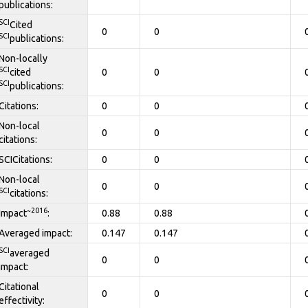
publications:
SCI
Cited
0
0
SCI
publications:
Non-locally
SCI
cited
0
0
SCI
publications:
Citations:
0
0
Non-local
0
0
citations:
SCICitations:
0
0
Non-local
0
0
SCI
citations:
~2016
Impact
:
0.88
0.88
Averaged impact:
0.147
0.147
SCI
averaged
0
0
impact:
Citational
0
0
effectivity: