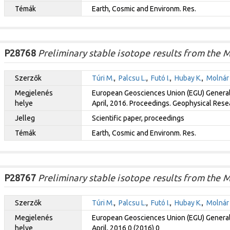
Témák
Earth, Cosmic and Environm. Res.
P28768
Preliminary stable isotope results from the 
Szerzők
Túri M.
,
Palcsu L.
,
Futó I.
,
Hubay K.
,
Molnár
Megjelenés
European Geosciences Union (EGU) General 
helye
April, 2016. Proceedings. Geophysical Rese
Jelleg
Scientific paper, proceedings
Témák
Earth, Cosmic and Environm. Res.
P28767
Preliminary stable isotope results from the 
Szerzők
Túri M.
,
Palcsu L.
,
Futó I.
,
Hubay K.
,
Molnár
Megjelenés
European Geosciences Union (EGU) General 
helye
April, 2016 0 (2016) 0