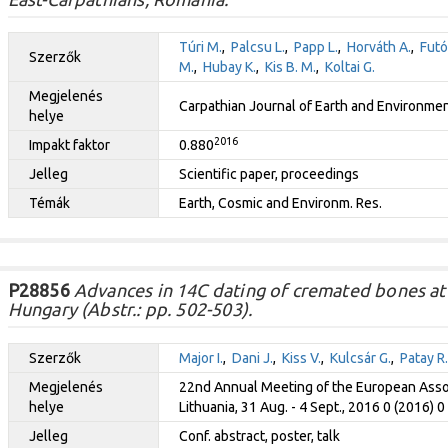
Túri M.
,
Palcsu L.
,
Papp L.
,
Horváth A.
,
Futó 
Szerzők
M.
,
Hubay K.
,
Kis B. M.
,
Koltai G.
Megjelenés
Carpathian Journal of Earth and Environmen
helye
2016
Impakt faktor
0.880
Jelleg
Scientific paper, proceedings
Témák
Earth, Cosmic and Environm. Res.
P28856
Advances in 14C dating of cremated bones a
Hungary (Abstr.: pp. 502-503).
Szerzők
Major I.
,
Dani J.
,
Kiss V.
,
Kulcsár G.
,
Patay R.
Megjelenés
22nd Annual Meeting of the European Associ
helye
Lithuania, 31 Aug. - 4 Sept., 2016 0 (2016) 0
Jelleg
Conf. abstract, poster, talk