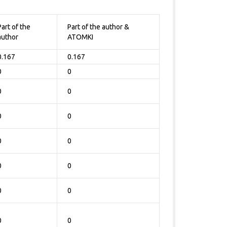
Part of the
Part of the author &
author
ATOMKI
0.167
0.167
0
0
0
0
0
0
0
0
0
0
0
0
0
0