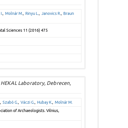
I.
,
Molnár M.
,
Rinyu L.
,
Janovics R.
,
Braun
tal Sciences 11 (2016) 475
t HEKAL Laboratory, Debrecen,
,
Szabó G.
,
Váczi G.
,
Hubay K.
,
Molnár M.
ation of Archaeologists. Vilnius,