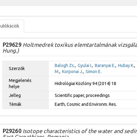
ublikációk
P29629
Holtmedrek toxikus elemtartalmának vizsgálat
Hung.)
Balogh Zs.
,
Gyulai I.
,
Baranyai E.
,
Hubay K.
,
Szerzők
M.
,
Korponai J.
,
Simon E.
Megjelenés
Hidrológiai Közlöny 94 (2014) 18
helye
Jelleg
Scientific paper, proceedings
Témák
Earth, Cosmic and Environm. Res.
P29260
Isotope characteristics of the water and sedim
East-Carpathians, Romania.