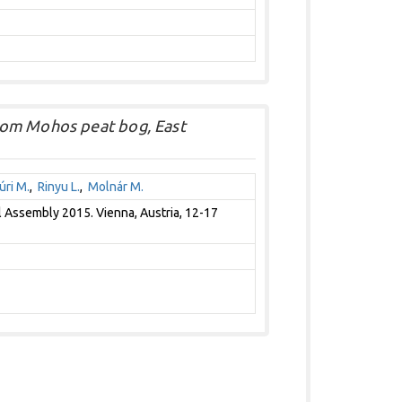
rom Mohos peat bog, East
úri M.
,
Rinyu L.
,
Molnár M.
Assembly 2015. Vienna, Austria, 12-17