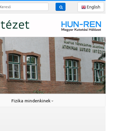
reső
English
Fizika mindenkinek