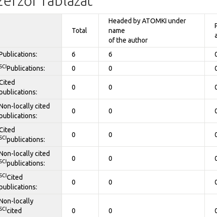
zerzői Táblázat
Headed by ATOMKI under
Total
name
of the author
Publications:
6
6
SCI
Publications:
0
0
Cited
0
0
publications:
Non-locally cited
0
0
publications:
Cited
0
0
SCI
publications:
Non-locally cited
0
0
SCI
publications:
SCI
Cited
0
0
publications:
Non-locally
SCI
cited
0
0