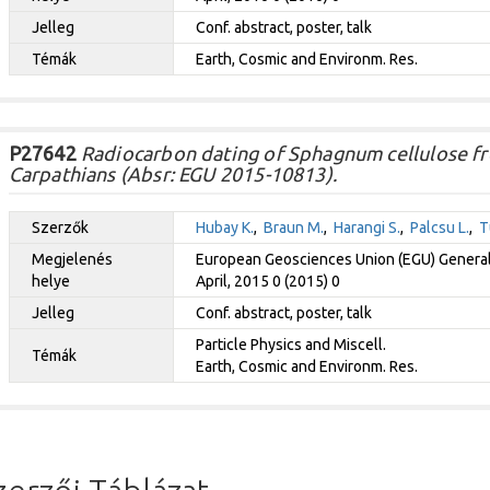
Jelleg
Conf. abstract, poster, talk
Témák
Earth, Cosmic and Environm. Res.
P27642
Radiocarbon dating of Sphagnum cellulose f
Carpathians (Absr: EGU 2015-10813).
Szerzők
Hubay K.
,
Braun M.
,
Harangi S.
,
Palcsu L.
,
T
Megjelenés
European Geosciences Union (EGU) General 
helye
April, 2015 0 (2015) 0
Jelleg
Conf. abstract, poster, talk
Particle Physics and Miscell.
Témák
Earth, Cosmic and Environm. Res.