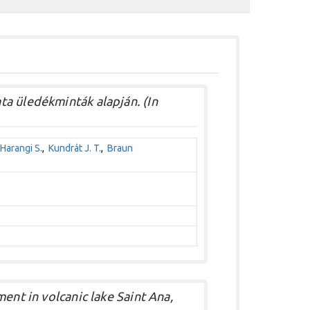
a üledékminták alapján. (In
Harangi S.
,
Kundrát J. T.
,
Braun
ent in volcanic lake Saint Ana,