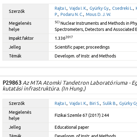
Rajta I.
,
Vajda I. K.
,
Gyürky Gy.
,
Csedreki L.
,
Szerzők
P.
,
Podaru N. C.
,
Mous D. J. W.
SCI
Megjelenés
Nuclear Instruments and Methods in Phys
helye
Spectrometers, Detectors and Associated 
2017
Impakt faktor
1.336
Jelleg
Scientific paper, proceedings
Témák
Developm. of Instr. and Methods
P29863
Az MTA Atomki Tandetron Laboratóriuma - Egy
kutatási infrastruktúra. (In Hung.)
Szerzők
Rajta I.
,
Vajda I. K.
,
Biri S.
,
Sulik B.
,
Gyürky G
Megjelenés
Fizikai Szemle 67 (2017) 244
helye
Jelleg
Educational paper
Témák
Developm. of Instr. and Methods