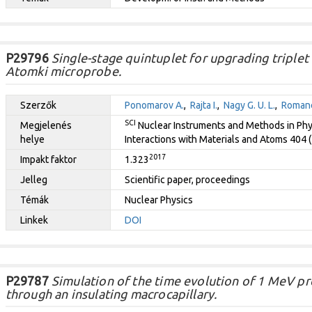
P29796
Single-stage quintuplet for upgrading triplet
Atomki microprobe.
Szerzők
Ponomarov A.
,
Rajta I.
,
Nagy G. U. L.
,
Romane
SCI
Megjelenés
Nuclear Instruments and Methods in Phy
helye
Interactions with Materials and Atoms 404 
2017
Impakt faktor
1.323
Jelleg
Scientific paper, proceedings
Témák
Nuclear Physics
Linkek
DOI
P29787
Simulation of the time evolution of 1 MeV p
through an insulating macrocapillary.