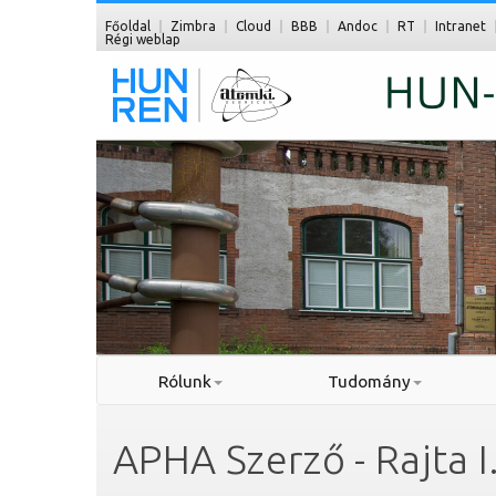
Főoldal
Zimbra
Cloud
BBB
Andoc
RT
Intranet
Régi weblap
Rólunk
Tudomány
APHA Szerző - Rajta I