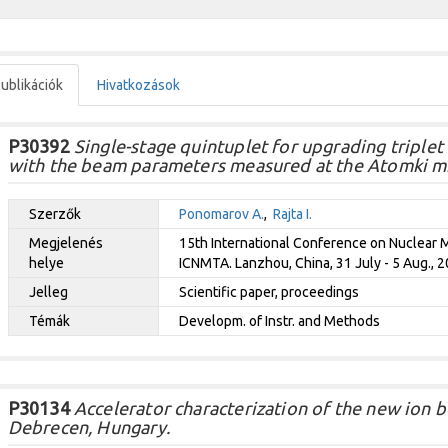
ublikációk
Hivatkozások
P30392
Single-stage quintuplet for upgrading triplet
with the beam parameters measured at the Atomki m
Szerzők
Ponomarov A.
,
Rajta I.
Megjelenés
15th International Conference on Nuclear 
helye
ICNMTA. Lanzhou, China, 31 July - 5 Aug., 
Jelleg
Scientific paper, proceedings
Témák
Developm. of Instr. and Methods
P30134
Accelerator characterization of the new ion b
Debrecen, Hungary.