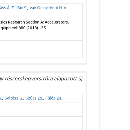
Kiss Á. Z.
,
Biri S.
,
van Oosterhout H. A.
ics Research Section A: Accelerators,
Equipment 880 (2018) 125
 részecskegyorsítóra alapozott új
y.
,
Soltész G.
,
Szûcs Zs.
,
Fülöp Zs.