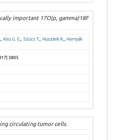
ically important 17O(p, gamma)18F
.
,
Kiss G. G.
,
Szücs T.
,
Huszánk R.
,
Hornyák
2017) 5805
ng circulating tumor cells.