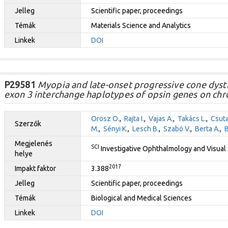
Jelleg
Scientific paper, proceedings
Témák
Materials Science and Analytics
Linkek
DOI
P29581
Myopia and late-onset progressive cone dys
exon 3 interchange haplotypes of opsin genes on ch
Orosz O.
,
Rajta I.
,
Vajas A.
,
Takács L.
,
Csuta
Szerzők
M.
,
Sényi K.
,
Lesch B.
,
Szabó V.
,
Berta A.
,
B
Megjelenés
SCI
Investigative Ophthalmology and Visual
helye
2017
Impakt faktor
3.388
Jelleg
Scientific paper, proceedings
Témák
Biological and Medical Sciences
Linkek
DOI