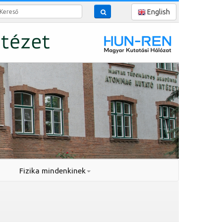
reső
English
Fizika mindenkinek