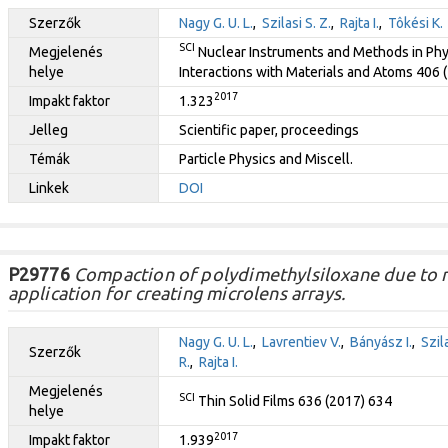
Szerzők
Nagy G. U. L.
,
Szilasi S. Z.
,
Rajta I.
,
Tôkési K.
SCI
Megjelenés
Nuclear Instruments and Methods in Phy
helye
Interactions with Materials and Atoms 406 
2017
Impakt faktor
1.323
Jelleg
Scientific paper, proceedings
Témák
Particle Physics and Miscell.
Linkek
DOI
P29776
Compaction of polydimethylsiloxane due to ni
application for creating microlens arrays.
Nagy G. U. L.
,
Lavrentiev V.
,
Bányász I.
,
Szila
Szerzők
R.
,
Rajta I.
Megjelenés
SCI
Thin Solid Films 636 (2017) 634
helye
2017
Impakt faktor
1.939