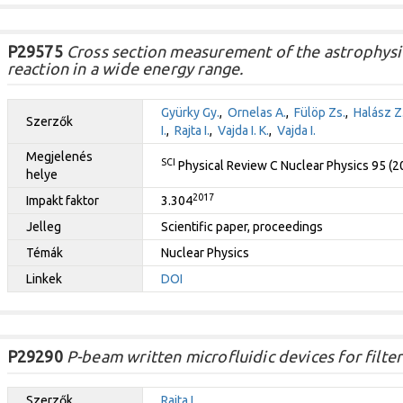
P29575
Cross section measurement of the astrophys
reaction in a wide energy range.
Gyürky Gy.
,
Ornelas A.
,
Fülöp Zs.
,
Halász Z
Szerzők
I.
,
Rajta I.
,
Vajda I. K.
,
Vajda I.
Megjelenés
SCI
Physical Review C Nuclear Physics 95 (
helye
2017
Impakt faktor
3.304
Jelleg
Scientific paper, proceedings
Témák
Nuclear Physics
Linkek
DOI
P29290
P-beam written microfluidic devices for filteri
Szerzők
Rajta I.