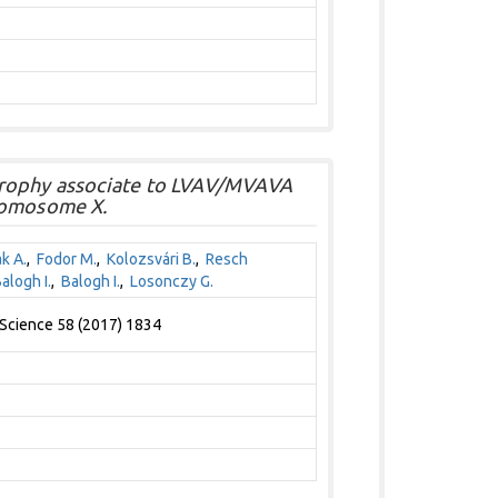
trophy associate to LVAV/MVAVA
romosome X.
k A.
,
Fodor M.
,
Kolozsvári B.
,
Resch
alogh I.
,
Balogh I.
,
Losonczy G.
 Science 58 (2017) 1834