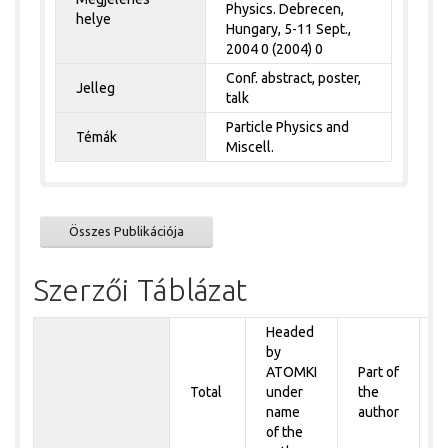
Physics. Debrecen,
helye
Hungary, 5-11 Sept.,
2004 0 (2004) 0
Conf. abstract, poster,
Jelleg
talk
Particle Physics and
Témák
Miscell.
Összes Publikációja
Szerzői Táblázat
Headed
by
P
ATOMKI
Part of
t
Total
under
the
a
name
author
of the