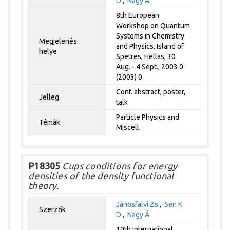
D.
,
Nagy Á.
8th European
Workshop on Quantum
Systems in Chemistry
Megjelenés
and Physics. Island of
helye
Spetres, Hellas, 30
Aug. - 4 Sept., 2003 0
(2003) 0
Conf. abstract, poster,
Jelleg
talk
Particle Physics and
Témák
Miscell.
P18305
Cups conditions for energy
densities of the density functional
theory.
Jánosfalvi Zs.
,
Sen K.
Szerzők
D.
,
Nagy Á.
10th International