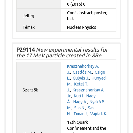
0 (2016) 0
Conf. abstract, poster,
Jelleg
talk
Témák
Nuclear Physics
P29114
New experimental results for
the 17 MeV particle created in 8Be.
Krasznahorkay A.
J.
,
Csatlós M.
,
Csige
L.
,
Gulyás J.
,
Hunyadi
M.
,
Ketel T.
Szerzők
J.
,
Krasznahorkay A.
Jr.
,
Kuti I.
,
Nagy
Á.
,
Nagy Á.
,
Nyakó B.
M.
,
Sas N.
,
Sas
N.
,
Timár J.
,
Vajda I. K.
12th Quark
Confinement and the