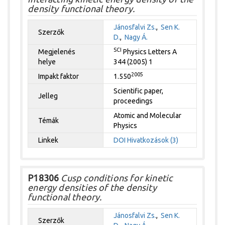
density functional theory.
Jánosfalvi Zs.
,
Sen K.
Szerzők
D.
,
Nagy Á.
SCI
Megjelenés
Physics Letters A
helye
344 (2005) 1
2005
Impakt faktor
1.550
Scientific paper,
Jelleg
proceedings
Atomic and Molecular
Témák
Physics
Linkek
DOI
Hivatkozások (3)
P18306
Cusp conditions for kinetic
energy densities of the density
functional theory.
Jánosfalvi Zs.
,
Sen K.
Szerzők