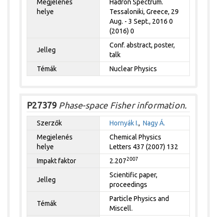
Megjelenés
Hadron Spectrum.
helye
Tessaloniki, Greece, 29
Aug. - 3 Sept., 2016 0
(2016) 0
Conf. abstract, poster,
Jelleg
talk
Témák
Nuclear Physics
P27379
Phase-space Fisher information.
Szerzők
Hornyák I.
,
Nagy Á.
Megjelenés
Chemical Physics
helye
Letters 437 (2007) 132
2007
Impakt faktor
2.207
Scientific paper,
Jelleg
proceedings
Particle Physics and
Témák
Miscell.