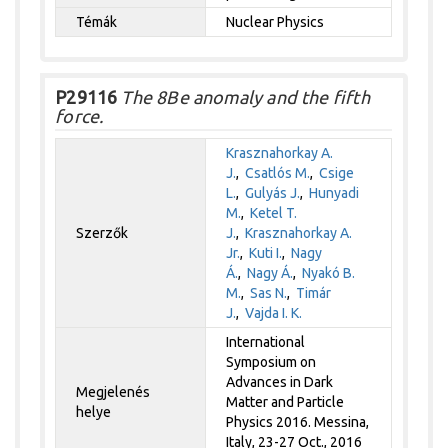
Témák
Nuclear Physics
P29116
The 8Be anomaly and the fifth
force.
Krasznahorkay A.
J.
,
Csatlós M.
,
Csige
L.
,
Gulyás J.
,
Hunyadi
M.
,
Ketel T.
Szerzők
J.
,
Krasznahorkay A.
Jr.
,
Kuti I.
,
Nagy
Á.
,
Nagy Á.
,
Nyakó B.
M.
,
Sas N.
,
Timár
J.
,
Vajda I. K.
International
Symposium on
Advances in Dark
Megjelenés
Matter and Particle
helye
Physics 2016. Messina,
Italy, 23-27 Oct., 2016