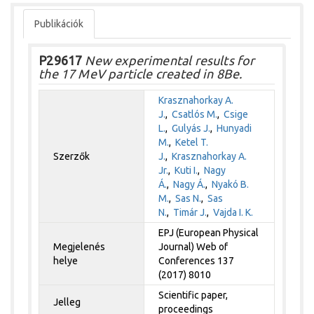
Publikációk
P29617
New experimental results for
the 17 MeV particle created in 8Be.
Krasznahorkay A.
J.
,
Csatlós M.
,
Csige
L.
,
Gulyás J.
,
Hunyadi
M.
,
Ketel T.
Szerzők
J.
,
Krasznahorkay A.
Jr.
,
Kuti I.
,
Nagy
Á.
,
Nagy Á.
,
Nyakó B.
M.
,
Sas N.
,
Sas
N.
,
Timár J.
,
Vajda I. K.
EPJ (European Physical
Megjelenés
Journal) Web of
helye
Conferences 137
(2017) 8010
Scientific paper,
Jelleg
proceedings