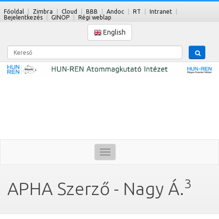
Főoldal
Zimbra
Cloud
BBB
Andoc
RT
Intranet
Bejelentkezés
GINOP
Régi weblap
English
Kereső
Toggle
navigation
3
APHA Szerző - Nagy Á.