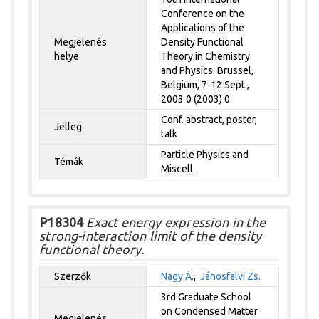
Conference on the
Applications of the
Megjelenés
Density Functional
helye
Theory in Chemistry
and Physics. Brussel,
Belgium, 7-12 Sept.,
2003 0 (2003) 0
Conf. abstract, poster,
Jelleg
talk
Particle Physics and
Témák
Miscell.
P18304
Exact energy expression in the
strong-interaction limit of the density
functional theory.
Szerzők
Nagy Á.
,
Jánosfalvi Zs.
3rd Graduate School
on Condensed Matter
Megjelenés