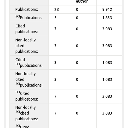
author
Publications:
28
0
9.912
0
SCI
Publications:
5
0
1.833
0
Cited
7
0
3.083
0
publications:
Non-locally
cited
7
0
3.083
0
publications:
Cited
3
0
1.083
0
SCI
publications:
Non-locally
cited
3
0
1.083
0
SCI
publications:
SCI
Cited
7
0
3.083
0
publications:
Non-locally
SCI
cited
7
0
3.083
0
publications:
SCI
Cited