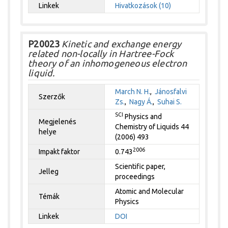
Linkek
Hivatkozások (10)
P20023
Kinetic and exchange energy
related non-locally in Hartree-Fock
theory of an inhomogeneous electron
liquid.
March N. H.
,
Jánosfalvi
Szerzők
Zs.
,
Nagy Á.
,
Suhai S.
SCI
Physics and
Megjelenés
Chemistry of Liquids 44
helye
(2006) 493
2006
Impakt faktor
0.743
Scientific paper,
Jelleg
proceedings
Atomic and Molecular
Témák
Physics
Linkek
DOI