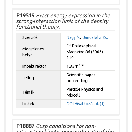
P19519
Exact energy expression in the
strong-interaction limit of the density
functional theory.
Szerzők
Nagy Á.
,
Jánosfalvi Zs.
SCI
Philosophical
Megjelenés
Magazine 86 (2006)
helye
2101
2006
Impakt faktor
1.354
Scientific paper,
Jelleg
proceedings
Particle Physics and
Témák
Miscell.
Linkek
DOI
Hivatkozások (1)
P18887
Cusp conditions for non-
interacting kinetic energy density of the