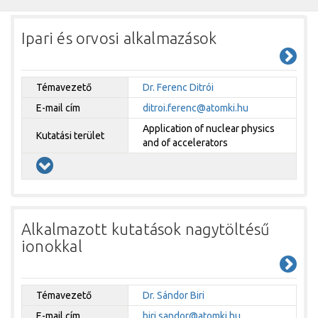
Ipari és orvosi alkalmazások
Témavezető
Dr. Ferenc Ditrói
E-mail cím
ditroi.ferenc@atomki.hu
Application of nuclear physics
Kutatási terület
and of accelerators
Alkalmazott kutatások nagytöltésű
ionokkal
Témavezető
Dr. Sándor Biri
E-mail cím
biri.sandor@atomki.hu