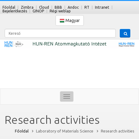
Főoldal
Zimbra
Cloud
BBB
Andoc
RT
Intranet
Bejelentkezés
GINOP
Régi weblap
Magyar
Kereső
Toggle
navigation
Research activities
Főoldal
Laboratory of Materials Science
Research activities