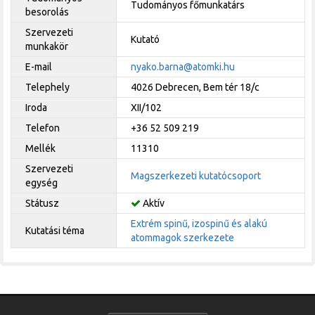
Tudományos főmunkatárs
besorolás
Szervezeti
Kutató
munkakör
E-mail
nyako.barna@atomki.hu
Telephely
4026 Debrecen, Bem tér 18/c
Iroda
XII/102
Telefon
+36 52 509 219
Mellék
11310
Szervezeti
Magszerkezeti kutatócsoport
egység
Státusz
Aktív
Extrém spinű, izospinű és alakú
Kutatási téma
atommagok szerkezete