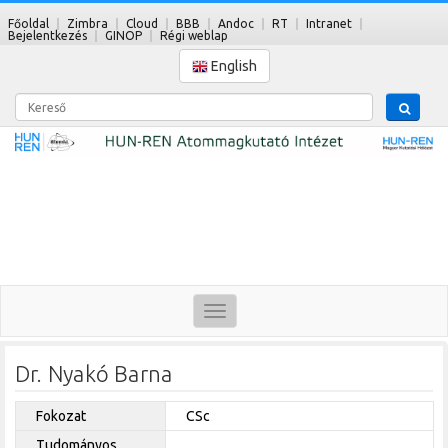
Főoldal
Zimbra
Cloud
BBB
Andoc
RT
Intranet
Bejelentkezés
GINOP
Régi weblap
English
Kereső
Toggle
navigation
Dr. Nyakó Barna
Fokozat
CSc
Tudományos