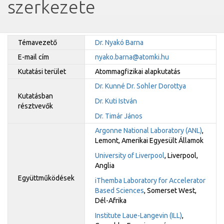
szerkezete
Témavezető
Dr. Nyakó Barna
E-mail cím
nyako.barna@atomki.hu
Kutatási terület
Atommagfizikai alapkutatás
Dr. Kunné Dr. Sohler Dorottya
Kutatásban
Dr. Kuti István
résztvevők
Dr. Timár János
Argonne National Laboratory (ANL)
,
Lemont, Amerikai Egyesült Államok
University of Liverpool
, Liverpool,
Anglia
Együttműködések
iThemba Laboratory for Accelerator
Based Sciences
, Somerset West,
Dél-Afrika
Institute Laue-Langevin (ILL)
,