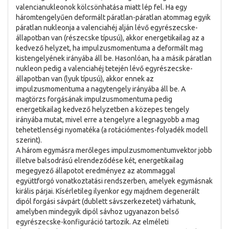
valencianukleonok kölcsönhatása miatt lép fel. Ha egy
háromtengelyűen deformált páratlan-páratlan atommag egyik
páratlan nukleonja a valenciahéj alján lévő egyrészecske-
állapotban van (részecske típusú), akkor energetikailag az a
kedvező helyzet, ha impulzusmomentuma a deformált mag
kistengelyének irányába áll be. Hasonlóan, ha a másik páratlan
nukleon pedig a valenciahéj tetején lévő egyrészecske-
állapotban van (lyuk típusú), akkor ennek az
impulzusmomentuma a nagytengely irányába áll be. A
magtörzs forgásának impulzusmomentuma pedig
energetikailag kedvező helyzetben a közepes tengely
irányába mutat, mivel erre a tengelyre a legnagyobb a mag
tehetetlenségi nyomatéka (a rotációmentes-folyadék modell
szerint).
A három egymásra merőleges impulzusmomentumvektor jobb
illetve balsodrású elrendeződése két, energetikailag
megegyező állapotot eredményez az atommaggal
együttforgó vonatkoztatási rendszerben, amelyek egymásnak
királis párjai. Kísérletileg ilyenkor egy majdnem degenerált
dipól forgási sávpárt (dublett sávszerkezetet) várhatunk,
amelyben mindegyik dipól sávhoz ugyanazon belső
egyrészecske-konfiguráció tartozik. Az elméleti