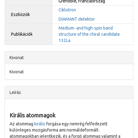
Grenoble, Franciaország
Ciklotron
Eszközök
DIAMANT detektor
Medium- and high-spin band
Publikációk
structure of the chiral candidate
132La.
Kivonat
Kivonat
Leírás
Királis atommagok
Az atommag
királis
forgása egy nemrég felfedezett
különleges mozgásforma ami normáldeformált
atommagokban jelentkezik, és a forgó atommag valamint a