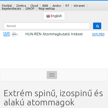
Főoldal
Zimbra
Cloud
BBB
Andoc
RT
Intranet
Bejelentkezés
GINOP
Régi weblap
English
Kereső
Toggle
navigation
Extrém spinű, izospinű és
alakú atommagok