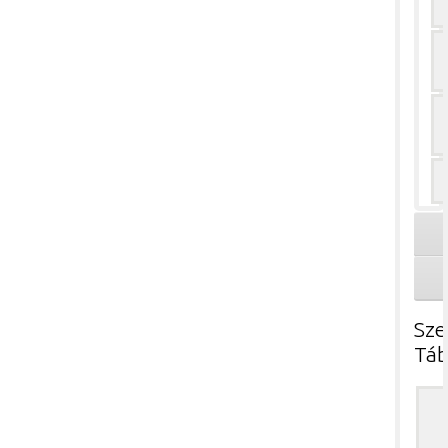
Sze
Táb