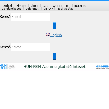
Főoldal
Zimbra
Cloud
BBB
Andoc
RT
Intranet
Bejelentkezés
Bejelentk.
GINOP
Régi weblap
Kereső
English
Kereső