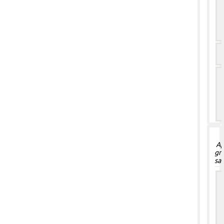
Ap
gr
sa