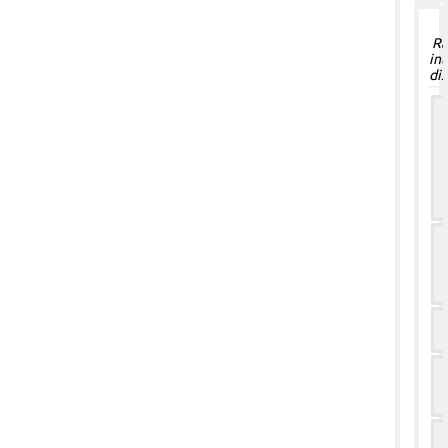
Ra
in
dis