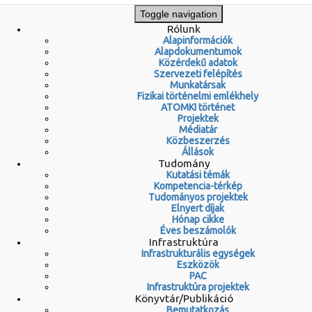
Toggle navigation
Rólunk
Alapinformációk
Alapdokumentumok
Közérdekű adatok
Szervezeti felépítés
Munkatársak
Fizikai történelmi emlékhely
ATOMKI történet
Projektek
Médiatár
Közbeszerzés
Állások
Tudomány
Kutatási témák
Kompetencia-térkép
Tudományos projektek
Elnyert díjak
Hónap cikke
Éves beszámolók
Infrastruktúra
Infrastrukturális egységek
Eszközök
PAC
Infrastruktúra projektek
Könyvtár/Publikáció
Bemutatkozás