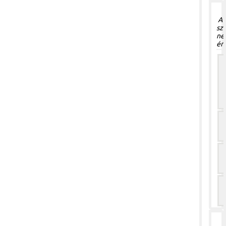
A 
sz
ne
ér