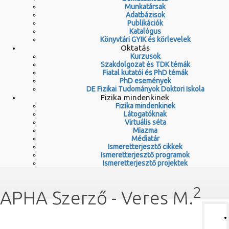
Munkatársak
Adatbázisok
Publikációk
Katalógus
Könyvtári GYIK és körlevelek
Oktatás
Kurzusok
Szakdolgozat és TDK témák
Fiatal kutatói és PhD témák
PhD események
DE Fizikai Tudományok Doktori Iskola
Fizika mindenkinek
Fizika mindenkinek
Látogatóknak
Virtuális séta
Miazma
Médiatár
Ismeretterjesztő cikkek
Ismeretterjesztő programok
Ismeretterjesztő projektek
2
APHA Szerző - Veres M.