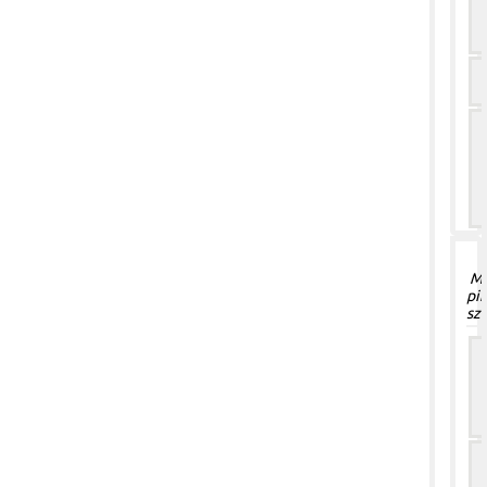
Mó
pi
sz