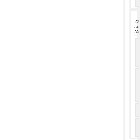
Ol
ra
(Ab