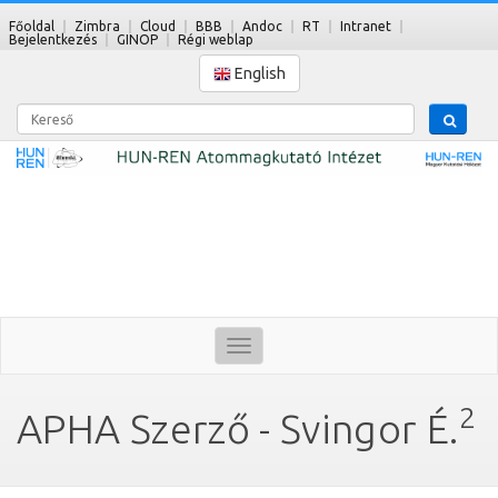
Főoldal
Zimbra
Cloud
BBB
Andoc
RT
Intranet
Bejelentkezés
GINOP
Régi weblap
English
Kereső
Toggle
navigation
2
APHA Szerző - Svingor É.