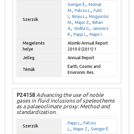
Svingor É.
,
Molnár
M.
,
Palcsu L.
,
Futó
I.
,
Rinyu L.
,
Mogyorósi
Szerzők
M.
,
Major Z.
,
Bihari
Á.
,
Vodila G.
,
Janovics
R.
,
Papp L.
,
Major I.
Megjelenés
Atomki Annual Report
helye
2010 0 (2011) 1
Jelleg
Annual Report
Earth, Cosmic and
Témák
Environm. Res.
P24158
Advancing the use of noble
gases in fluid inclusions of speleothems
as a palaeoclimate proxy: Method and
standardization.
Papp L.
,
Palcsu
Szerzők
L.
,
Major Z.
,
Svingor É.