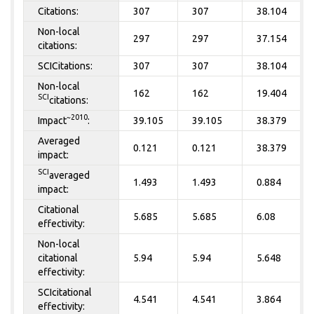
Citations:
307
307
38.104
Non-local
297
297
37.154
citations:
SCICitations:
307
307
38.104
Non-local
162
162
19.404
SCI
citations:
~2010
Impact
:
39.105
39.105
38.379
Averaged
0.121
0.121
38.379
impact:
SCI
averaged
1.493
1.493
0.884
impact:
Citational
5.685
5.685
6.08
effectivity:
Non-local
citational
5.94
5.94
5.648
effectivity:
SCIcitational
4.541
4.541
3.864
effectivity: