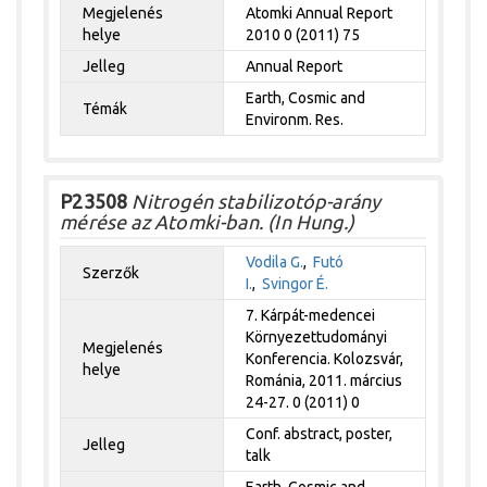
Megjelenés
Atomki Annual Report
helye
2010 0 (2011) 75
Jelleg
Annual Report
Earth, Cosmic and
Témák
Environm. Res.
P23508
Nitrogén stabilizotóp-arány
mérése az Atomki-ban. (In Hung.)
Vodila G.
,
Futó
Szerzők
I.
,
Svingor É.
7. Kárpát-medencei
Környezettudományi
Megjelenés
Konferencia. Kolozsvár,
helye
Románia, 2011. március
24-27. 0 (2011) 0
Conf. abstract, poster,
Jelleg
talk