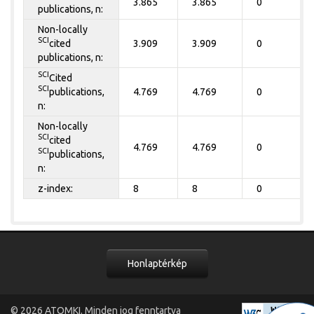
3.865
3.865
0
publications, n:
Non-locally
SCI
cited
3.909
3.909
0
publications, n:
SCI
Cited
SCI
publications,
4.769
4.769
0
n:
Non-locally
SCI
cited
4.769
4.769
0
SCI
publications,
n:
z-index:
8
8
0
Honlaptérkép
© 2026
ATOMKI
. Minden jog fenntartva