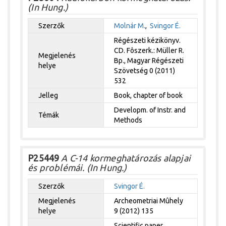
(In Hung.)
Szerzők
Molnár M.
,
Svingor É.
Régészeti kézikönyv.
CD. Fôszerk.: Müller R.
Megjelenés
Bp., Magyar Régészeti
helye
Szövetség 0 (2011)
532
Jelleg
Book, chapter of book
Developm. of Instr. and
Témák
Methods
P25449
A C-14 kormeghatározás alapjai
és problémái. (In Hung.)
Szerzők
Svingor É.
Megjelenés
Archeometriai Mûhely
helye
9 (2012) 135
Scientific paper,