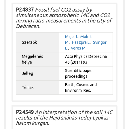
P24837
Fossil fuel CO2 assay by
simultaneous atmospheric 14C and CO2
mixing ratio measurements in the city of
Debrecen.
Major I.
,
Molnár
Szerzők
M.
,
Haszpra L.
,
Svingor
É.
,
Veres M.
Megjelenés
Acta Physica Debrecina
helye
45 (2011) 93
Scientific paper,
Jelleg
proceedings
Earth, Cosmic and
Témák
Environm. Res.
P24549
An interpretation of the soil 14C
results of the Hajdúnánás-Tedej-Lyukas-
halom kurgan.