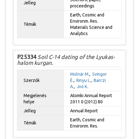
Jelleg
proceedings
Earth, Cosmic and
Environm. Res.
Témák
Materials Science and
Analytics
P25334
Soil C-14 dating of the Lyukas-
halom kurgan.
Molnár M.
,
Svingor
Szerzők
É.
,
Rinyu L.
,
Barczi
A.
,
Joó K.
Megjelenés
Atomki Annual Report
helye
2011 0 (2012) 80
Jelleg
Annual Report
Earth, Cosmic and
Témák
Environm. Res.