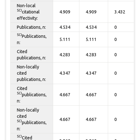
Non-local
SCI
citational
4.909
4.909
3.432
effectivity:
Publications, n:
4.534
4.534
0
SCI
Publications,
5.111
5.111
0
n:
Cited
4.283
4.283
0
publications, n:
Non-locally
cited
4.347
4.347
0
publications, n:
Cited
SCI
publications,
4.667
4.667
0
n:
Non-locally
cited
4.667
4.667
0
SCI
publications,
n:
SCI
Cited