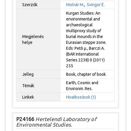
Szerzők
Molnár M.
,
Svingor É.
Kurgan Studies: An
environmental and
archaeological
multiproxy study of
Megjelenés
burial mounds in the
helye
Eurasian steppe zone.
Eds: Petô µ., Barczi A.
(BAR International
Series 2238) 0 (2011)
255
Jelleg
Book, chapter of book
Earth, Cosmic and
Témák
Environm. Res.
Linkek
Hivatkozások (1)
P24166
Hertelendi Laboratory of
Environmental Studies.