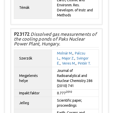
Earth, Cosmic and
Environm. Res.
Témák
Developm. of Instr. and
Methods
P23172
Dissolved gas measurements of
the cooling ponds of Paks Nuclear
Power Plant, Hungary.
Molnár M.
,
Palcsu
Szerzők
L.
,
Major Z.
,
Svingor
É.
,
Veres M.
,
Pintér T.
Journal of
Megjelenés
Radioanalytical and
helye
Nuclear Chemistry 286
(2010) 741
2010
Impakt faktor
0.777
Scientific paper,
Jelleg
proceedings
Earth, Cosmic and