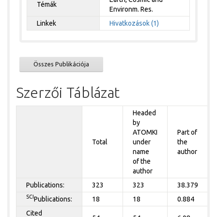
Témák
Environm. Res.
Linkek
Hivatkozások (1)
Összes Publikációja
Szerzői Táblázat
Headed
by
ATOMKI
Part of
Total
under
the
name
author
of the
author
Publications:
323
323
38.379
SCI
Publications:
18
18
0.884
Cited