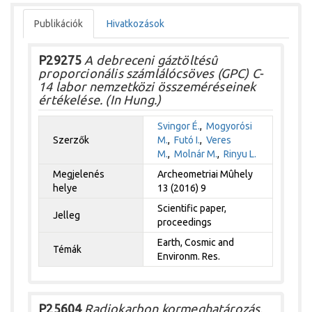
Publikációk
Hivatkozások
P29275
A debreceni gáztöltésû
proporcionális számlálócsöves (GPC) C-
14 labor nemzetközi összeméréseinek
értékelése. (In Hung.)
Svingor É.
,
Mogyorósi
Szerzők
M.
,
Futó I.
,
Veres
M.
,
Molnár M.
,
Rinyu L.
Megjelenés
Archeometriai Mûhely
helye
13 (2016) 9
Scientific paper,
Jelleg
proceedings
Earth, Cosmic and
Témák
Environm. Res.
P25604
Radiokarbon kormeghatározás.