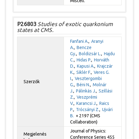
Miscell.
P26803
Studies of exotic quarkonium
states at CMS.
Fanfani A.
,
Aranyi
A.
,
Bencze
Gy.
,
Boldizsár L.
,
Hajdu
C.
,
Hidas P.
,
Horváth
D.
,
Kapusi A.
,
Krajczár
K.
,
Siklér F.
,
Veres G.
I.
,
Vesztergombi
Szerzők
G.
,
Béni N.
,
Molnár
J.
,
Pálinkás J.
,
Szillási
Z.
,
Veszprémi
V.
,
Karancsi J.
,
Raics
P.
,
Trócsányi Z.
,
Ujvári
B.
+ 2197 (CMS
Collaboration)
Journal of Physics:
Megjelenés
Conference Series 455