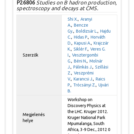
P26806
Studies on B hadron production,
spectroscopy and decays at CMS.
Shi X.
,
Aranyi
A.
,
Bencze
Gy.
,
Boldizsár L.
,
Hajdu
C.
,
Hidas P.
,
Horváth
D.
,
Kapusi A.
,
Krajczár
K.
,
Siklér F.
,
Veres G.
Szerzők
I.
,
Vesztergombi
G.
,
Béni N.
,
Molnár
J.
,
Pálinkás J.
,
Szillási
Z.
,
Veszprémi
V.
,
Karancsi J.
,
Raics
P.
,
Trócsányi Z.
,
Ujvári
B.
Workshop on
Discovery Physics at
the LHC. Kruger 2012.
Megjelenés
Kruger National Park
helye
Mpumalanga, South
Africa, 3-9 Dec., 2012 0