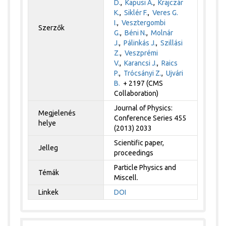
D.
,
Kapusi A.
,
Krajczár
K.
,
Siklér F.
,
Veres G.
I.
,
Vesztergombi
Szerzők
G.
,
Béni N.
,
Molnár
J.
,
Pálinkás J.
,
Szillási
Z.
,
Veszprémi
V.
,
Karancsi J.
,
Raics
P.
,
Trócsányi Z.
,
Ujvári
B.
+ 2197 (CMS
Collaboration)
Journal of Physics:
Megjelenés
Conference Series 455
helye
(2013) 2033
Scientific paper,
Jelleg
proceedings
Particle Physics and
Témák
Miscell.
Linkek
DOI