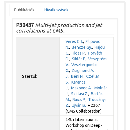
Publikációk
Hivatkozások
P30437
Multi-jet production and jet
correlations at CMS.
Veres G. I.
,
Filipovic
N.
,
Bencze Gy.
,
Hajdu
C.
,
Hidas P.
,
Horváth
D.
,
Siklér F.
,
Veszprémi
V.
,
Vesztergombi
G.
,
Zsigmond A.
Szerzők
J.
,
Béni N.
,
Czellár
S.
,
Karancsi
J.
,
Makovec A.
,
Molnár
J.
,
Szillási Z.
,
Bartók
M.
,
Raics P.
,
Trócsányi
Z.
,
Ujvári B.
+ 2267
(CMS Collaboration)
24th International
Workshop on Deep-