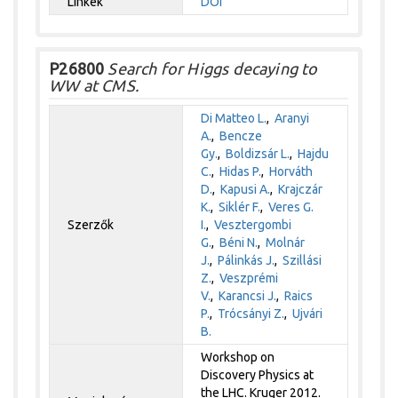
Linkek
DOI
P26800
Search for Higgs decaying to
WW at CMS.
Di Matteo L.
,
Aranyi
A.
,
Bencze
Gy.
,
Boldizsár L.
,
Hajdu
C.
,
Hidas P.
,
Horváth
D.
,
Kapusi A.
,
Krajczár
K.
,
Siklér F.
,
Veres G.
Szerzők
I.
,
Vesztergombi
G.
,
Béni N.
,
Molnár
J.
,
Pálinkás J.
,
Szillási
Z.
,
Veszprémi
V.
,
Karancsi J.
,
Raics
P.
,
Trócsányi Z.
,
Ujvári
B.
Workshop on
Discovery Physics at
the LHC. Kruger 2012.