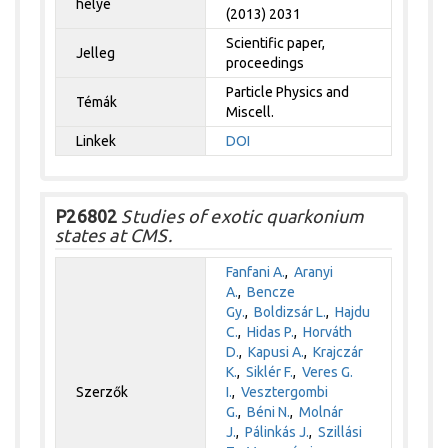
helye
(2013) 2031
Scientific paper,
Jelleg
proceedings
Particle Physics and
Témák
Miscell.
Linkek
DOI
P26802
Studies of exotic quarkonium
states at CMS.
Fanfani A.
,
Aranyi
A.
,
Bencze
Gy.
,
Boldizsár L.
,
Hajdu
C.
,
Hidas P.
,
Horváth
D.
,
Kapusi A.
,
Krajczár
K.
,
Siklér F.
,
Veres G.
Szerzők
I.
,
Vesztergombi
G.
,
Béni N.
,
Molnár
J.
,
Pálinkás J.
,
Szillási