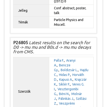
(2012) 0
Conf. abstract, poster,
Jelleg
talk
Particle Physics and
Témák
Miscell.
P26805
Latest results on the search for
D0 -> mu mu and B0s.d -> mu mu decays
from CMS.
Palla F.
,
Aranyi
A.
,
Bencze
Gy.
,
Boldizsár L.
,
Hajdu
C.
,
Hidas P.
,
Horváth
D.
,
Kapusi A.
,
Krajczár
K.
,
Siklér F.
,
Veres G.
I.
,
Vesztergombi
Szerzők
G.
,
Béni N.
,
Molnár
J.
,
Pálinkás J.
,
Szillási
Z.
,
Veszprémi