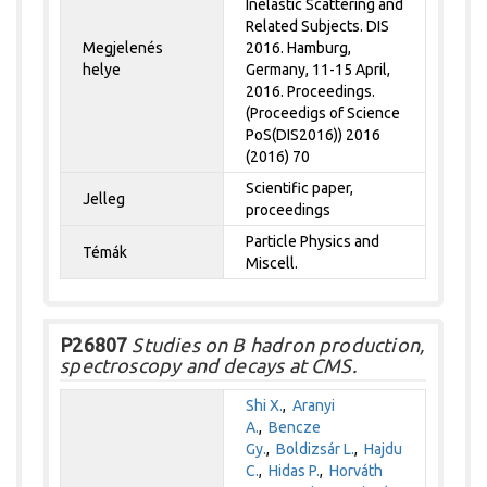
Inelastic Scattering and
Related Subjects. DIS
Megjelenés
2016. Hamburg,
helye
Germany, 11-15 April,
2016. Proceedings.
(Proceedigs of Science
PoS(DIS2016)) 2016
(2016) 70
Scientific paper,
Jelleg
proceedings
Particle Physics and
Témák
Miscell.
P26807
Studies on B hadron production,
spectroscopy and decays at CMS.
Shi X.
,
Aranyi
A.
,
Bencze
Gy.
,
Boldizsár L.
,
Hajdu
C.
,
Hidas P.
,
Horváth