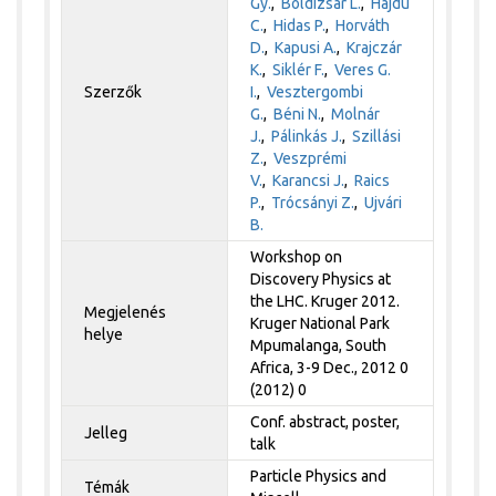
Gy.
,
Boldizsár L.
,
Hajdu
C.
,
Hidas P.
,
Horváth
D.
,
Kapusi A.
,
Krajczár
K.
,
Siklér F.
,
Veres G.
Szerzők
I.
,
Vesztergombi
G.
,
Béni N.
,
Molnár
J.
,
Pálinkás J.
,
Szillási
Z.
,
Veszprémi
V.
,
Karancsi J.
,
Raics
P.
,
Trócsányi Z.
,
Ujvári
B.
Workshop on
Discovery Physics at
the LHC. Kruger 2012.
Megjelenés
Kruger National Park
helye
Mpumalanga, South
Africa, 3-9 Dec., 2012 0
(2012) 0
Conf. abstract, poster,
Jelleg
talk
Particle Physics and
Témák