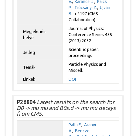
V.
,
Karancsi J.
,
Raics
P.
,
Trócsányi Z.
,
Ujvári
B.
+ 2197 (CMS
Collaboration)
Journal of Physics:
Megjelenés
Conference Series 455
helye
(2013) 2032
Scientific paper,
Jelleg
proceedings
Particle Physics and
Témák
Miscell.
Linkek
DOI
P26804
Latest results on the search for
D0 -> mu mu and B0s.d -> mu mu decays
from CMS.
Palla F.
,
Aranyi
A.
,
Bencze