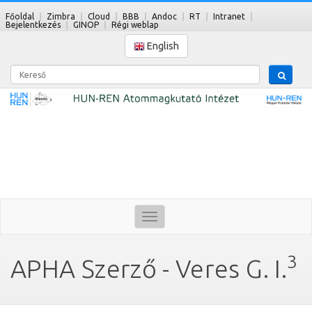
Főoldal
Zimbra
Cloud
BBB
Andoc
RT
Intranet
Bejelentkezés
GINOP
Régi weblap
English
Kereső
Toggle
navigation
3
APHA Szerző - Veres G. I.