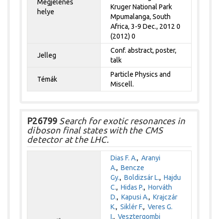
Megjelenés
Kruger National Park
helye
Mpumalanga, South
Africa, 3-9 Dec., 2012 0
(2012) 0
Conf. abstract, poster,
Jelleg
talk
Particle Physics and
Témák
Miscell.
P26799
Search for exotic resonances in
diboson final states with the CMS
detector at the LHC.
Dias F. A.
,
Aranyi
A.
,
Bencze
Gy.
,
Boldizsár L.
,
Hajdu
C.
,
Hidas P.
,
Horváth
D.
,
Kapusi A.
,
Krajczár
K.
,
Siklér F.
,
Veres G.
I.
,
Vesztergombi