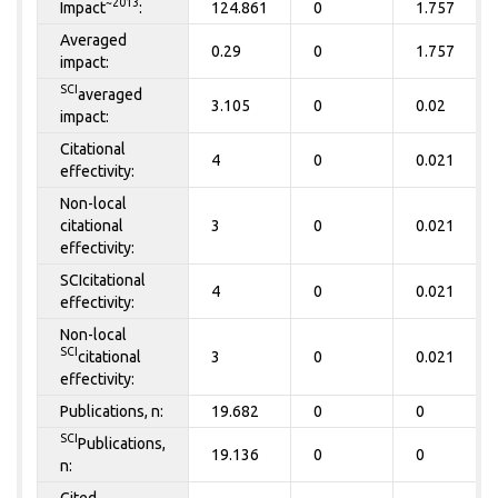
~2013
Impact
:
124.861
0
1.757
Averaged
0.29
0
1.757
impact:
SCI
averaged
3.105
0
0.02
impact:
Citational
4
0
0.021
effectivity:
Non-local
citational
3
0
0.021
effectivity:
SCIcitational
4
0
0.021
effectivity:
Non-local
SCI
citational
3
0
0.021
effectivity:
Publications, n:
19.682
0
0
SCI
Publications,
19.136
0
0
n:
Cited