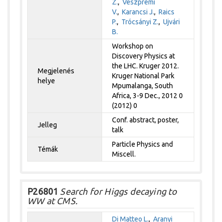
Z.
,
Veszprémi
V.
,
Karancsi J.
,
Raics
P.
,
Trócsányi Z.
,
Ujvári
B.
Workshop on
Discovery Physics at
the LHC. Kruger 2012.
Megjelenés
Kruger National Park
helye
Mpumalanga, South
Africa, 3-9 Dec., 2012 0
(2012) 0
Conf. abstract, poster,
Jelleg
talk
Particle Physics and
Témák
Miscell.
P26801
Search for Higgs decaying to
WW at CMS.
Di Matteo L.
,
Aranyi