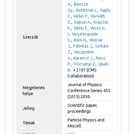
A.
,
Bencze
Gy.
,
Boldizsár L.
,
Hajdu
C.
,
Hidas P.
,
Horváth
D.
,
Kapusi A.
,
Krajczár
K.
,
Siklér F.
,
Veres G.
I.
,
Vesztergombi
Szerzők
G.
,
Béni N.
,
Molnár
J.
,
Pálinkás J.
,
Szillási
Z.
,
Veszprémi
V.
,
Karancsi J.
,
Raics
P.
,
Trócsányi Z.
,
Ujvári
B.
+ 2197 (CMS
Collaboration)
Journal of Physics:
Megjelenés
Conference Series 455
helye
(2013) 2030
Scientific paper,
Jelleg
proceedings
Particle Physics and
Témák
Miscell.