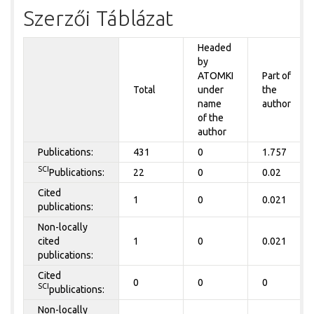
Szerzői Táblázat
Headed
by
ATOMKI
Part of
Total
under
the
name
author
of the
author
Publications:
431
0
1.757
SCI
Publications:
22
0
0.02
Cited
1
0
0.021
publications:
Non-locally
cited
1
0
0.021
publications:
Cited
0
0
0
SCI
publications:
Non-locally