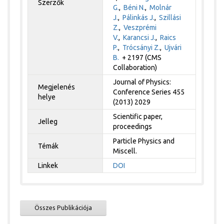
Szerzők
G.
,
Béni N.
,
Molnár
J.
,
Pálinkás J.
,
Szillási
Z.
,
Veszprémi
V.
,
Karancsi J.
,
Raics
P.
,
Trócsányi Z.
,
Ujvári
B.
+ 2197 (CMS
Collaboration)
Journal of Physics:
Megjelenés
Conference Series 455
helye
(2013) 2029
Scientific paper,
Jelleg
proceedings
Particle Physics and
Témák
Miscell.
Linkek
DOI
Összes Publikációja