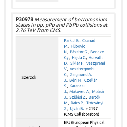
P30978
Measurement of bottomonium
states in pp, pPb and PbPb collisions at
2.76 TeV from CMS.
Park J. B.
,
Csanád
M.
,
Filipovic
N.
,
Pásztor G.
,
Bencze
Gy.
,
Hajdu C.
,
Horváth
D.
,
Siklér F.
,
Veszprémi
V.
,
Vesztergombi
G.
,
Zsigmond A.
Szerzők
J.
,
Béni N.
,
Czellár
S.
,
Karancsi
J.
,
Makovec A.
,
Molnár
J.
,
Szillási Z.
,
Bartók
M.
,
Raics P.
,
Trócsányi
Z.
,
Ujvári B.
+ 2197
(CMS Collaboration)
EPJ (European Physical