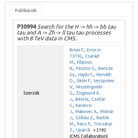
Publikációk
P30994
Search for the H -> hh -> bb tau
tau and A -> Zh -> ll tau tau processes
with 8 TeV data in CMS.
Brivio F.
,
Error in
TXTKI.
,
Csanád
M.
,
Filipovic
N.
,
Pásztor G.
,
Bencze
Gy.
,
Hajdu C.
,
Horváth
D.
,
Siklér F.
,
Veszprémi
V.
,
Vesztergombi
Szerzők
G.
,
Zsigmond A.
J.
,
Béni N.
,
Czellár
S.
,
Karancsi
J.
,
Makovec A.
,
Molnár
J.
,
Szillási Z.
,
Bartók
M.
,
Raics P.
,
Trócsányi
Z.
,
Ujvári B.
+ 2192
(CMS Collaboration)