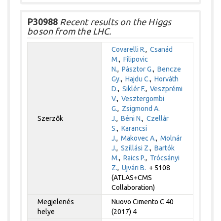
P30988
Recent results on the Higgs
boson from the LHC.
Covarelli R.
,
Csanád
M.
,
Filipovic
N.
,
Pásztor G.
,
Bencze
Gy.
,
Hajdu C.
,
Horváth
D.
,
Siklér F.
,
Veszprémi
V.
,
Vesztergombi
G.
,
Zsigmond A.
Szerzők
J.
,
Béni N.
,
Czellár
S.
,
Karancsi
J.
,
Makovec A.
,
Molnár
J.
,
Szillási Z.
,
Bartók
M.
,
Raics P.
,
Trócsányi
Z.
,
Ujvári B.
+ 5108
(ATLAS+CMS
Collaboration)
Megjelenés
Nuovo Cimento C 40
helye
(2017) 4