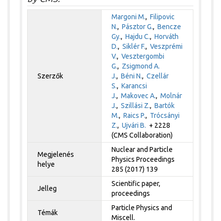
Margoni M.
,
Filipovic
N.
,
Pásztor G.
,
Bencze
Gy.
,
Hajdu C.
,
Horváth
D.
,
Siklér F.
,
Veszprémi
V.
,
Vesztergombi
G.
,
Zsigmond A.
Szerzők
J.
,
Béni N.
,
Czellár
S.
,
Karancsi
J.
,
Makovec A.
,
Molnár
J.
,
Szillási Z.
,
Bartók
M.
,
Raics P.
,
Trócsányi
Z.
,
Ujvári B.
+ 2228
(CMS Collaboration)
Nuclear and Particle
Megjelenés
Physics Proceedings
helye
285 (2017) 139
Scientific paper,
Jelleg
proceedings
Particle Physics and
Témák
Miscell.