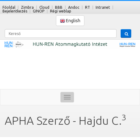
Főoldal
Zimbra
Cloud
BBB
Andoc
RT
Intranet
Bejelentkezés
GINOP
Régi weblap
English
Kereső
Toggle
navigation
3
APHA Szerző - Hajdu C.