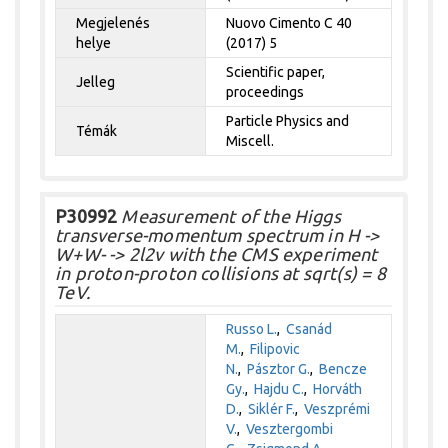
Megjelenés
Nuovo Cimento C 40
helye
(2017) 5
Scientific paper,
Jelleg
proceedings
Particle Physics and
Témák
Miscell.
P30992
Measurement of the Higgs
transverse-momentum spectrum in H ->
W+W- -> 2l2v with the CMS experiment
in proton-proton collisions at sqrt(s) = 8
TeV.
Russo L.
,
Csanád
M.
,
Filipovic
N.
,
Pásztor G.
,
Bencze
Gy.
,
Hajdu C.
,
Horváth
D.
,
Siklér F.
,
Veszprémi
V.
,
Vesztergombi