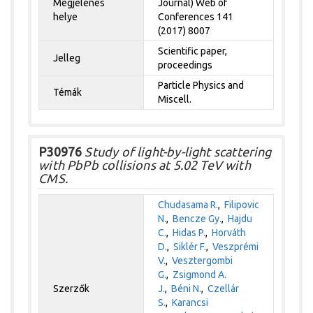
Megjelenés
Journal) Web of
helye
Conferences 141
(2017) 8007
Scientific paper,
Jelleg
proceedings
Particle Physics and
Témák
Miscell.
P30976
Study of light-by-light scattering
with PbPb collisions at 5.02 TeV with
CMS.
Chudasama R.
,
Filipovic
N.
,
Bencze Gy.
,
Hajdu
C.
,
Hidas P.
,
Horváth
D.
,
Siklér F.
,
Veszprémi
V.
,
Vesztergombi
G.
,
Zsigmond A.
Szerzők
J.
,
Béni N.
,
Czellár
S.
,
Karancsi