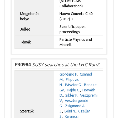
(ATLAS+CMS
Collaboration)
Megjelenés
Nuovo Cimento C 40
helye
(2017) 3
Scientific paper,
Jelleg
proceedings
Particle Physics and
Témák
Miscell.
P30984
SUSY searches at the LHC Run2.
Giordano F.
,
Csanád
M.
,
Filipovic
N.
,
Pásztor G.
,
Bencze
Gy.
,
Hajdu C.
,
Horváth
D.
,
Siklér F.
,
Veszprémi
V.
,
Vesztergombi
G.
,
Zsigmond A.
Szerzők
J.
,
Béni N.
,
Czellár
S.
,
Karancsi