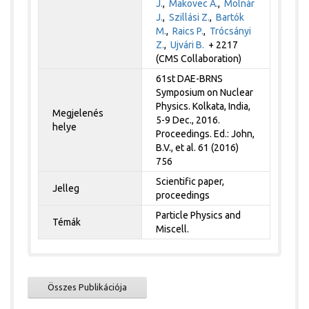
J.
,
Makovec A.
,
Molnár
J.
,
Szillási Z.
,
Bartók
M.
,
Raics P.
,
Trócsányi
Z.
,
Ujvári B.
+ 2217
(CMS Collaboration)
61st DAE-BRNS
Symposium on Nuclear
Physics. Kolkata, India,
Megjelenés
5-9 Dec., 2016.
helye
Proceedings. Ed.: John,
B.V., et al. 61 (2016)
756
Scientific paper,
Jelleg
proceedings
Particle Physics and
Témák
Miscell.
Összes Publikációja