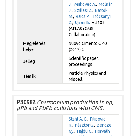
J.
,
Makovec A.
,
Molnár
J.
,
Szillási Z.
,
Bartók
M.
,
Raics P.
,
Trócsányi
Z.
,
Ujvári B.
+ 5108
(ATLAS+CMS
Collaboration)
Megjelenés
Nuovo Cimento C 40
helye
(2017) 2
Scientific paper,
Jelleg
proceedings
Particle Physics and
Témák
Miscell.
P30982
Charmonium production in pp,
pPb and PbPb collisions with CMS.
Stahl A. G.
,
Filipovic
N.
,
Pásztor G.
,
Bencze
Gy.
,
Hajdu C.
,
Horváth