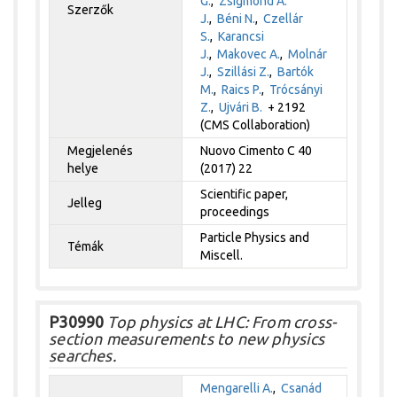
G.
,
Zsigmond A.
Szerzők
J.
,
Béni N.
,
Czellár
S.
,
Karancsi
J.
,
Makovec A.
,
Molnár
J.
,
Szillási Z.
,
Bartók
M.
,
Raics P.
,
Trócsányi
Z.
,
Ujvári B.
+ 2192
(CMS Collaboration)
Megjelenés
Nuovo Cimento C 40
helye
(2017) 22
Scientific paper,
Jelleg
proceedings
Particle Physics and
Témák
Miscell.
P30990
Top physics at LHC: From cross-
section measurements to new physics
searches.
Mengarelli A.
,
Csanád