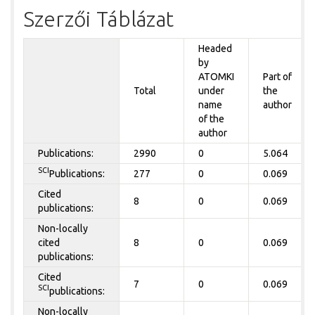
Szerzői Táblázat
Headed
by
ATOMKI
Part of
Total
under
the
name
author
of the
author
Publications:
2990
0
5.064
SCI
Publications:
277
0
0.069
Cited
8
0
0.069
publications:
Non-locally
cited
8
0
0.069
publications:
Cited
7
0
0.069
SCI
publications:
Non-locally