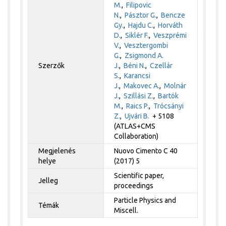
M.
,
Filipovic
N.
,
Pásztor G.
,
Bencze
Gy.
,
Hajdu C.
,
Horváth
D.
,
Siklér F.
,
Veszprémi
V.
,
Vesztergombi
G.
,
Zsigmond A.
Szerzők
J.
,
Béni N.
,
Czellár
S.
,
Karancsi
J.
,
Makovec A.
,
Molnár
J.
,
Szillási Z.
,
Bartók
M.
,
Raics P.
,
Trócsányi
Z.
,
Ujvári B.
+ 5108
(ATLAS+CMS
Collaboration)
Megjelenés
Nuovo Cimento C 40
helye
(2017) 5
Scientific paper,
Jelleg
proceedings
Particle Physics and
Témák
Miscell.