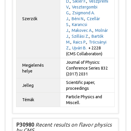
D.
,
Siklér F.
,
Veszprémi
V.
,
Vesztergombi
G.
,
Zsigmond A.
Szerzők
J.
,
Béni N.
,
Czellár
S.
,
Karancsi
J.
,
Makovec A.
,
Molnár
J.
,
Szillási Z.
,
Bartók
M.
,
Raics P.
,
Trócsányi
Z.
,
Ujvári B.
+ 2228
(CMS Collaboration)
Journal of Physics:
Megjelenés
Conference Series 832
helye
(2017) 2031
Scientific paper,
Jelleg
proceedings
Particle Physics and
Témák
Miscell.
P30980
Recent results on flavor physics
by CMS.