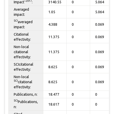
~2017
Impact
:
3140.55
0
5.064
Averaged
1.05
0
5.064
impact:
SCI
averaged
4.388
0
0.069
impact:
Citational
11.375
0
0.069
effectivity:
Non-local
citational
11.375
0
0.069
effectivity:
SCIcitational
8.625
0
0.069
effectivity:
Non-local
SCI
citational
8.625
0
0.069
effectivity:
Publications, n:
18.477
0
0
SCI
Publications,
18.617
0
0
n: