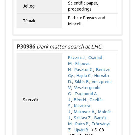
Scientific paper,
Jelleg
proceedings
Particle Physics and
Témák
Miscell.
P30986
Dark matter search at LHC.
Pazzini J.
,
Csanád
M.
,
Filipovic
N.
,
Pásztor G.
,
Bencze
Gy.
,
Hajdu C.
,
Horváth
D.
,
Siklér F.
,
Veszprémi
V.
,
Vesztergombi
G.
,
Zsigmond A.
Szerzők
J.
,
Béni N.
,
Czellár
S.
,
Karancsi
J.
,
Makovec A.
,
Molnár
J.
,
Szillási Z.
,
Bartók
M.
,
Raics P.
,
Trócsányi
Z.
,
Ujvári B.
+ 5108